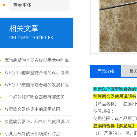
查看更多
相关文章
RELEVANT ARTICLES
鹰吻腹壁吻合器在腹部手术中的临
产品介绍
相
床应用
WHQ-1.6型腹壁吻合器的设计原理
与应用
WHQ-1.6型腹壁吻合器的发展和应
明天医疗腹壁吻合器的
筋膜闭合器使用说明书
用为外科手术领域带来了新的可能
一个好的腹壁吻合器都有哪些优
【产品名称】：筋膜闭
性
点？
腹壁吻合器临床中的应用范围
型号规格：
使用范围：该产品用于
腹壁吻合器小儿疝气针的使用说明
筋膜闭合器【禁忌症】
（1）严重的心、肺、
小儿疝气针的应用场景和特点