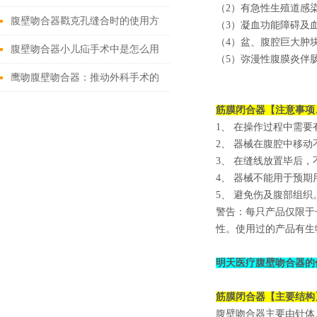
（2）有急性生殖道感
腹壁吻合器戳克孔缝合时的使用方
（3）凝血功能障碍及
（4）盆、腹腔巨大肿
法
腹壁吻合器小儿疝手术中是怎么用
（5）弥漫性腹膜炎伴
的
鹰吻腹壁吻合器：推动外科手术的
技术创新
筋膜闭合器【注意事项
1、 在操作过程中需
2、 器械在腹腔中移
3、 在缝线放置毕后
4、 器械不能用于预
5、 避免伤及腹部组织
警告：每只产品仅限于
性。使用过的产品有生
明天医疗腹壁吻合器的
筋膜闭合器【主要结构
腹壁吻合器主要由针体