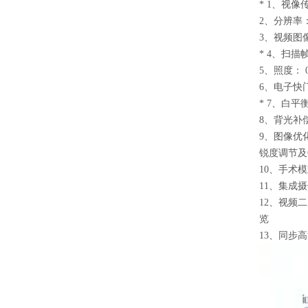
* 1
、视像传
2
、分辨率： 1
3
、视频图像处
* 4
、扫描帧
5
、照度： 0.
6
、电子快
* 7
、白平衡
8
、背光补
9
、图像优
锐度调节及
10
、手术模
11
、集成摄
12
、视频二
览
13
、同步高