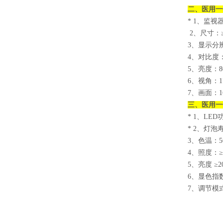
二、
医用一
* 1
、监视器
2
、尺寸：≥
3
、显示分辨率
4
、对比度
5
、亮度：
8
6
、视角：17
7
、画面：1
三、
医用一
* 1
、LED
* 2
、灯泡寿命
3
、色温：56
4
、照度：≥70
5
、亮度 ≥2
6
、显色指数
7
、调节模