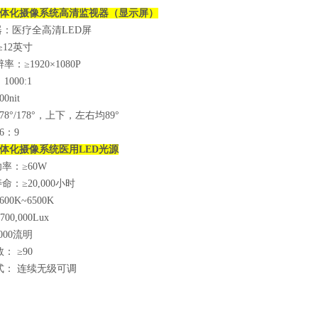
体化摄像系统
高清监视器（显示屏）
：医疗全高清LED屏
12英寸
：≥1920×1080P
：
1000:1
00nit
8°/178°，上下，左右均89°
6：9
体化摄像系统
医用LED光源
功率：≥60W
：≥20,000小时
00K~6500K
0,000Lux
000流明
： ≥90
式： 连续无级可调