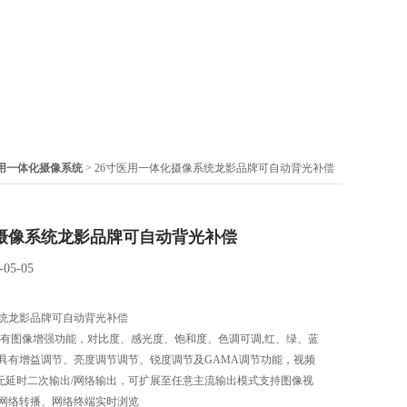
用一体化摄像系统
> 26寸医用一体化摄像系统龙影品牌可自动背光补偿
摄像系统龙影品牌可自动背光补偿
-05-05
统龙影品牌可自动背光补偿
具有图像增强功能，对比度、感光度、饱和度、色调可调,红、绿、蓝
具有增益调节、亮度调节调节、锐度调节及GAMA调节功能，视频
I无延时二次输出/网络输出，可扩展至任意主流输出模式支持图像视
网络转播、网络终端实时浏览