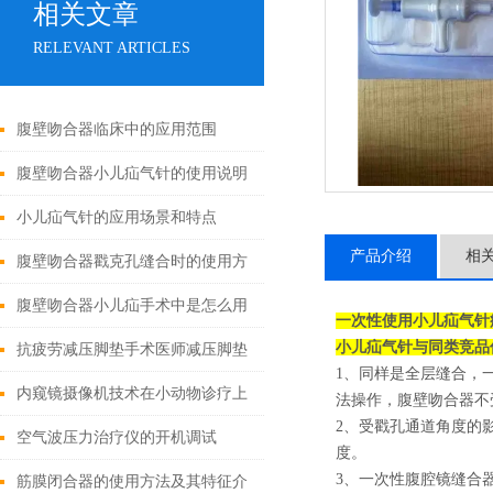
相关文章
RELEVANT ARTICLES
腹壁吻合器临床中的应用范围
腹壁吻合器小儿疝气针的使用说明
小儿疝气针的应用场景和特点
产品介绍
相
腹壁吻合器戳克孔缝合时的使用方
法
腹壁吻合器小儿疝手术中是怎么用
一次性使用小儿疝气针
小儿疝气针
与同类竞品
的
抗疲劳减压脚垫手术医师减压脚垫
1、同样是全层缝合，一
的特点
内窥镜摄像机技术在小动物诊疗上
法操作，腹壁吻合器不
2、受戳孔通道角度的
的应用有哪些?
空气波压力治疗仪的开机调试
度。
3、一次性腹腔镜缝合
筋膜闭合器的使用方法及其特征介