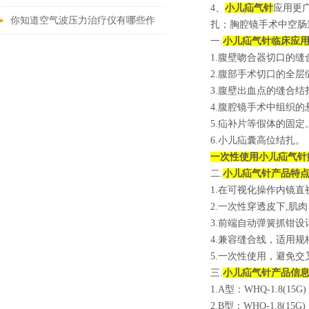
4、
小儿疝气针
应用更
绍
你知道空气波压力治疗仪有哪些作
扎；胸腔镜手术中空肠
一.
小儿疝气针
临床应
用吗？
1.腹壁吻合器切口的缝
2.腹部手术切口的全层
3.腹壁出血点的缝合结
4.腹腔镜手术中组织的
5.疝补片等假体的固定
6.小儿疝囊高位结扎。
一次性使用小儿疝气针
二.
小儿疝气针
产品特
1.在可视化操作内镜直
2.一次性穿透皮下,
3.前端自动弹簧抓钳
4.兼容缝合线，适用规
5.一次性使用，避免交
三.
小儿疝气针
产品信
1.A型：WHQ-1.8(15G)
2.B型：WHQ-1.8(15G)