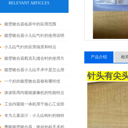
RELEVANT ARTICLES
腹壁吻合器临床中的应用范围
腹壁吻合器小儿疝气针的使用说明
小儿疝气针的应用场景和特点
产品介绍
相
腹壁吻合器戳克孔缝合时的使用方
法
腹壁吻合器小儿疝手术中是怎么用
针头有尖
的
一个好的腹壁吻合器都有哪些优
点？
谈谈医用内窥镜摄像机的性能特点
和使用注意事项
工业内窥镜一体机用于核心工业部
门无损检测
专为儿童设计：小儿疝钩针的独特
之处
鹰吻腹壁吻合器：推动外科手术的