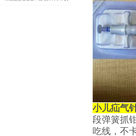
技术创新
小儿疝气
段弹簧抓
吃线，不