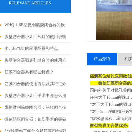
RELEVANT ARTICLES
WHQ-1.6B型微创筋膜闭合器的设
计原理与应用
腹壁吻合器小儿疝气针的使用说明
小儿疝气针的应用场景和特点
产品介绍
相
腹壁吻合器戳克孔缝合时的使用方
法
筋膜闭合器具有哪些特点？
疝囊高位结扎医用微创
微创筋膜闭合器的
筋膜闭合器的使用方法及其特征介
国内外关于对戳孔关闭
绍
腹壁吻合器小儿疝手术中是怎么用
任何大于10mm的戳
*对于大于10mm的
的
鹰吻微创筋膜闭合器：筋膜闭合技
*对于5mm的戳扣不
*腹水患者和儿童无论
术大突破
微创筋膜闭合器：创伤手术的突破
微创
筋膜闭合器优势:
性进展
3分钟带你了解什么是筋膜闭合器?