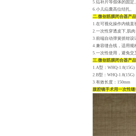
5.疝补片等假体的固定
6.小儿疝囊高位结扎。
二.
微创筋膜闭合器
产
1.在可视化操作内镜直
2.一次性穿透皮下,
3.前端自动弹簧抓钳
4.兼容缝合线，适用规
5.一次性使用，避免交
三.
微创筋膜闭合器
产
1.A型：WHQ-1.8(15G)
2.B型：WHQ-1.8(15G)
3.有效长度：150mm
腹腔镜手术用一次性缝