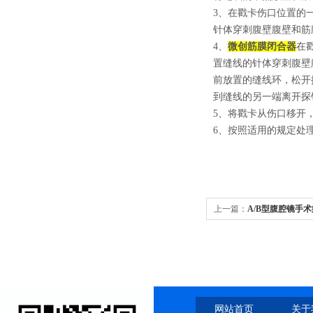
3、在戳卡伤口位置的
针体穿刺腹壁腹壁和筋
4、
微创筋膜闭合器
在
置缝线的针体穿刺腹壁
前放置的缝线环，松开
到缝线的另一端离开探
5、将戳卡从伤口移开
6、按照适用的规定处
上一篇：
A/B型腹腔镜手
器
网站首页
关于