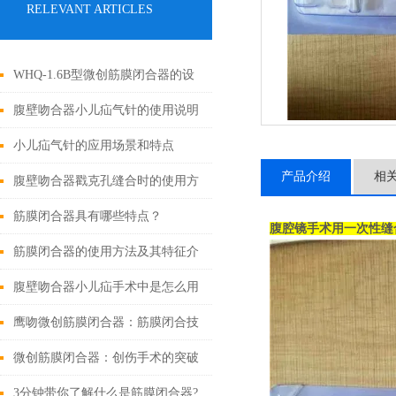
RELEVANT ARTICLES
WHQ-1.6B型微创筋膜闭合器的设
计原理与应用
腹壁吻合器小儿疝气针的使用说明
小儿疝气针的应用场景和特点
产品介绍
相
腹壁吻合器戳克孔缝合时的使用方
法
筋膜闭合器具有哪些特点？
腹腔镜手术用一次性缝
筋膜闭合器的使用方法及其特征介
绍
腹壁吻合器小儿疝手术中是怎么用
的
鹰吻微创筋膜闭合器：筋膜闭合技
术大突破
微创筋膜闭合器：创伤手术的突破
性进展
3分钟带你了解什么是筋膜闭合器?