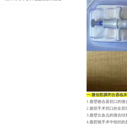
一.
微创筋膜闭合器
临
1.腹壁吻合器切口的缝
2.腹部手术切口的全层
3.腹壁出血点的缝合结
4.腹腔镜手术中组织的