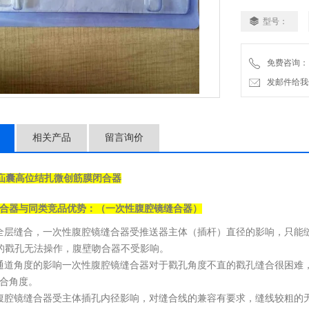
型号：
免费咨询：
发邮件给我们：2
相关产品
留言询价
于疝囊高位结扎
微创筋膜闭合器
合器
与同类竞品优势：（一次性腹腔镜缝合器）
全层缝合，一次性腹腔镜缝合器受推送器主体（插杆）直径的影响，只能缝合
m的戳孔无法操作，腹壁吻合器不受影响。
通道角度的影响一次性腹腔镜缝合器对于戳孔角度不直的戳孔缝合很困难
合角度。
腹腔镜缝合器受主体插孔内径影响，对缝合线的兼容有要求，缝线较粗的