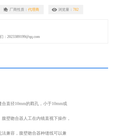
厂商性质：
代理商
浏览量：
782
023389199@qq.com
直径10mm的戳孔，小于10mm或
，腹壁吻合器人工在内镜直视下操作，
无法兼容，腹壁吻合器种缝线可以兼