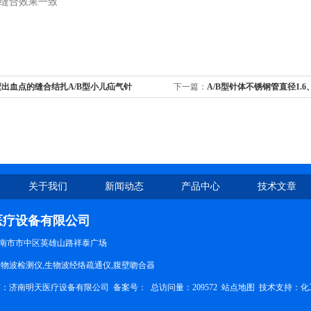
缝合效果一致
壁出血点的缝合结扎A/B型小儿疝气针
下一篇：
A/B型针体不锈钢管直径1.6
合器
关于我们
新闻动态
产品中心
技术文章
医疗设备有限公司
南市市中区英雄山路祥泰广场
生物波检测仪,生物波经络疏通仪,腹壁吻合器
权所有：济南明天医疗设备有限公司
备案号：
总访问量：209572
站点地图
技术支持：
化