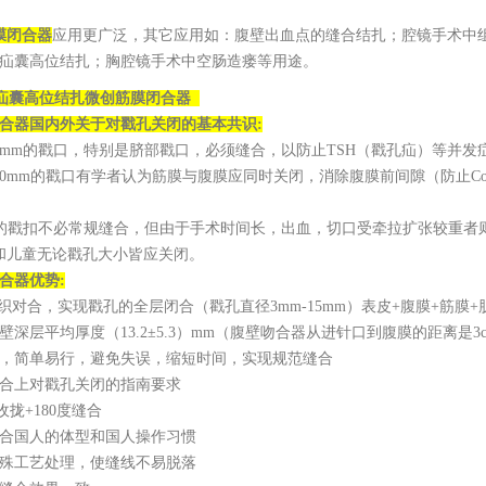
膜闭合器
应用更广泛，其它应用如：腹壁出血点的缝合结扎；腔镜手术中
疝囊高位结扎；胸腔镜手术中空肠造瘘等用途。
于疝囊高位结扎
微创筋膜闭合器
合器
国内外关于对戳孔关闭的基本共识:
0mm的戳口，特别是脐部戳口，必须缝合，以防止TSH（戳孔疝）等并发
10mm的戳口有学者认为筋膜与腹膜应同时关闭，消除腹膜前间隙（防止C
m的戳扣不必常规缝合，但由于手术时间长，出血，切口受牵拉扩张较重者
和儿童无论戳孔大小皆应关闭。
合器
优势:
对合，实现戳孔的全层闭合（戳孔直径3mm-15mm）表皮+腹膜+筋膜+
壁深层平均厚度（13.2±5.3）mm（腹壁吻合器从进针口到腹膜的距离是
，简单易行，避免失误，缩短时间，实现规范缝合
合上对戳孔关闭的指南要求
收拢+180度缝合
合国人的体型和国人操作习惯
殊工艺处理，使缝线不易脱落