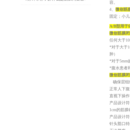
容。
4、
微创筋
固定；小儿
A/B型用
微创筋膜闭
任何大于1
*对于大于
肿）
*对于5m
*腹水患者
微创筋膜闭
确保层组织
正常人下腹
直视下操作
产品设计符
1cm的筋膜
产品设计符
针头豁口特