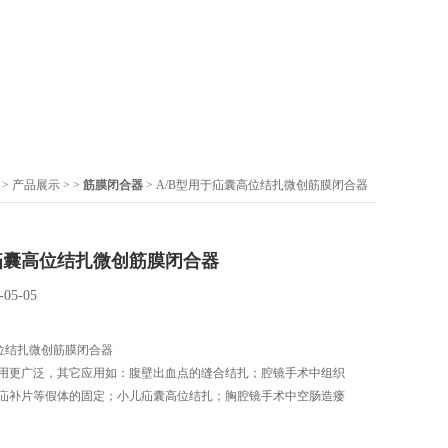
>
产品展示
> >
筋膜闭合器
> A/B型用于疝囊高位结扎微创筋膜闭合器
于疝囊高位结扎微创筋膜闭合器
-05-05
高位结扎微创筋膜闭合器
用更广泛，其它应用如：腹壁出血点的缝合结扎；腔镜手术中组织
疝补片等假体的固定；小儿疝囊高位结扎；胸腔镜手术中空肠造瘘