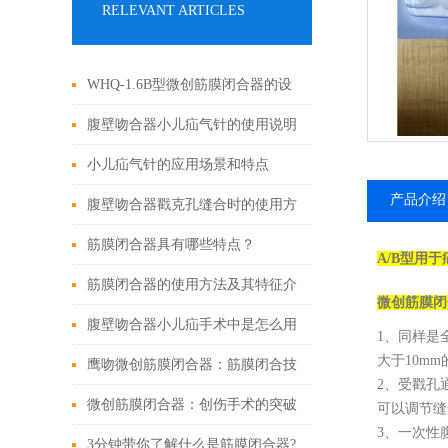
RELEVANT ARTICLES
WHQ-1.6B型微创筋膜闭合器的设
计原理与应用
腹壁吻合器小儿疝气针的使用说明
小儿疝气针的应用场景和特点
产品介绍
腹壁吻合器戳克孔缝合时的使用方
法
筋膜闭合器具有哪些特点？
A/B型用
筋膜闭合器的使用方法及其特征介
微创筋膜闭
绍
腹壁吻合器小儿疝手术中是怎么用
1、同样是
大于10m
的
鹰吻微创筋膜闭合器：筋膜闭合技
2、受戳孔
术大突破
微创筋膜闭合器：创伤手术的突破
可以调节缝
3、一次性
性进展
3分钟带你了解什么是筋膜闭合器?