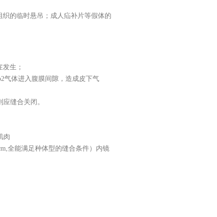
组织的临时悬吊；成人疝补片等假体的
症发生；
o2气体进入腹膜间隙，造成皮下气
则应缝合关闭。
肌肉
3cm,全能满足种体型的缝合条件）内镜