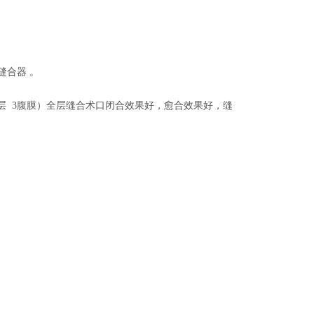
缝合器 。
筋膜层 3腹膜）全层缝合术口闭合效果好，愈合效果好，缝