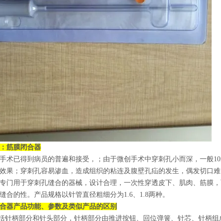
：
筋膜闭合器
手术已得到病员的普遍和接受，；由于微创手术中穿刺孔小而深，一般1
效果；穿刺孔容易渗血，造成组织的粘连及腹壁孔疝的发生，偶发切口难
专门用于穿刺孔缝合的器械，设计合理，一次性穿透皮下、肌肉、筋膜，
缝合的性。产品规格以针管直径粗细分为1.6、1.8两种。
合器
产品功能、参数及类似产品的区别
包括针柄部分和针头部分，针柄部分由推进按钮、回位弹簧、针芯、针柄