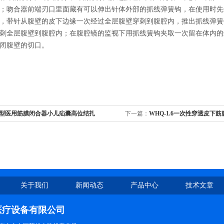
；吻合器前端刃口里面藏有可以伸出针体外部的抓线弹簧钩，在使用时先
，带针从腹壁的皮下边缘一次经过全层腹壁穿刺到腹腔内，推出抓线弹簧
刺全层腹壁到腹腔内；在腹腔镜的监视下用抓线簧钩夹取一次留在体内的
闭腹壁的切口。
/B型医用筋膜闭合器小儿疝囊高位结扎
下一篇：
WHQ-1.6一次性穿透皮下
关于我们
新闻动态
产品中心
技术文章
医疗设备有限公司