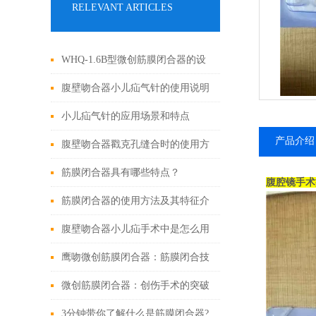
RELEVANT ARTICLES
WHQ-1.6B型微创筋膜闭合器的设
计原理与应用
腹壁吻合器小儿疝气针的使用说明
小儿疝气针的应用场景和特点
产品介绍
腹壁吻合器戳克孔缝合时的使用方
法
筋膜闭合器具有哪些特点？
腹腔镜手术
筋膜闭合器的使用方法及其特征介
绍
腹壁吻合器小儿疝手术中是怎么用
的
鹰吻微创筋膜闭合器：筋膜闭合技
术大突破
微创筋膜闭合器：创伤手术的突破
性进展
3分钟带你了解什么是筋膜闭合器?