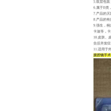
5.双层包
6.属于II
7.产品的
8.产品的有
9.强生，
卡迪等，卡
10.皮肤
合后并发症
11.适用
腹腔镜手术