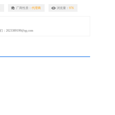
手柄及推杆按钮为ABS/PC医疗级塑料，针体、内芯、弹簧和抓钳为
型
厂商性质：
代理商
浏览量：
976
。
023389199@qq.com