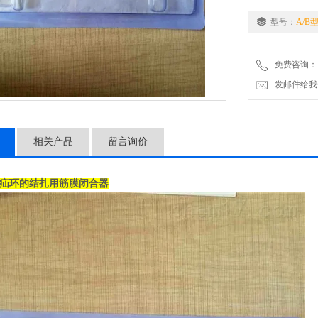
3.腹壁吻合器产品
型号：
A/B
医用级不锈钢304
免费咨询：
发邮件给我们：2
相关产品
留言询价
疝环的结扎用筋膜闭合器