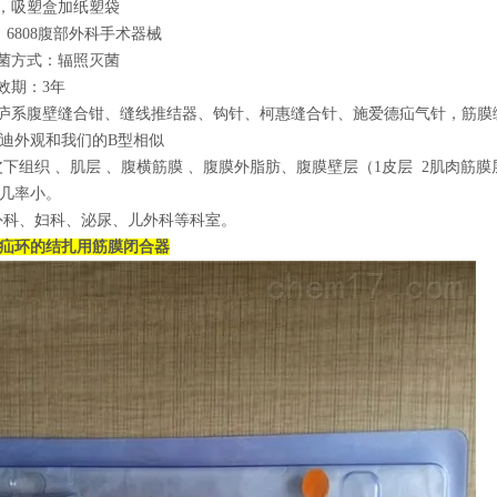
装，吸塑盒加纸塑袋
类，6808腹部外科手术器械
灭菌方式：辐照灭菌
效期：3年
桐庐系腹壁缝合钳、缝线推结器、钩针、柯惠缝合针、施爱德疝气针，筋膜
迪外观和我们的B型相似
、皮下组织 、肌层 、腹横筋膜 、腹膜外脂肪、腹膜壁层（1皮层 2肌肉
几率小。
于外科、妇科、泌尿、儿外科等科室。
疝环的结扎用筋膜闭合器