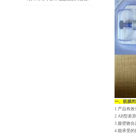
一、
筋膜闭
1.产品有效
2.AB型
3.腹壁吻
4.能承受