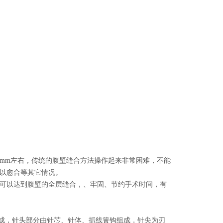
0mm左右，传统的腹壁缝合方法操作起来非常困难，不能
以愈合等其它情况。
可以达到腹壁的全层缝合，、牢固、节约手术时间，有
组成，针头部分由针芯、针体、抓线簧钩组成，针尖为刃