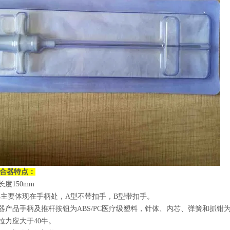
合器
特点：
长度150mm
差异主要体现在手柄处，A型不带扣手，B型带扣手。
合器产品手柄及推杆按钮为ABS/PC医疗级塑料，针体、内芯、弹簧和抓钳为
的拉力应大于40牛。