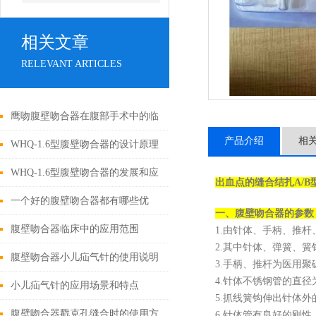
相关文章
RELEVANT ARTICLES
鹰吻腹壁吻合器在腹部手术中的临
产品介绍
相
床应用
WHQ-1.6型腹壁吻合器的设计原理
与应用
WHQ-1.6型腹壁吻合器的发展和应
出血点的缝合结扎
A/
用为外科手术领域带来了新的可能
一个好的腹壁吻合器都有哪些优
一、腹壁吻合器的参数
性
点？
腹壁吻合器临床中的应用范围
1.由针体、手柄、推
2.其中针体、弹簧、簧
腹壁吻合器小儿疝气针的使用说明
3.手柄、推杆为医用聚
4.针体不锈钢管的直径为
小儿疝气针的应用场景和特点
5.抓线簧钩伸出针体外
腹壁吻合器戳克孔缝合时的使用方
6.针体管有良好的刚性、