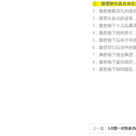
三、腹壁吻合器具体应
1．腹腔镜戳克孔的缝
2．腹壁出血点的送线
3．腹腔镜下小儿疝囊
4．腹腔镜下组织牵引
5．腹腔镜下疝补片等
6．腹壁切口疝当中的
7．胸腔镜下缝合胸壁
8．腹腔镜下提拉组织
9．腹腔镜下组织固定
上一篇：
A/B型一次性多