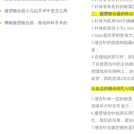
7.针体管有良好的耐腐
法
腹壁吻合器小儿疝手术中是怎么用
二、腹壁吻合器的特点
1.针体为医用304
的
鹰吻腹壁吻合器：推动外科手术的
2.针体的直径小为1.
技术创新
1.6mm直径穿刺更省
3.缝合针的抓线钩隐
途；
4.在缝线的穿引时，
了在使用当中的主动抓
把缝线挂在倒钩上，这
血管，因此造成2次出
出血点的缝合结扎
A/
5.缝合针有一定的韧
假体补片时非常省力；
6.腹壁缝合针临床应
扎，组织的吊离，更好
7.缝合针在腹腔镜的