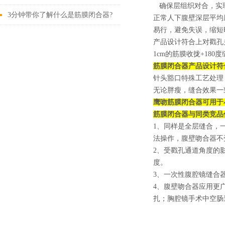
确保层组织对合，实现戳
性进展
3分钟带你了解什么是筋膜闭合器?
正常人下腹壁深层平均厚
易行，避免失误，缩短
产品设计符合上对戳孔
1cm的筋膜收拢+180度
筋膜闭合器
产品设计符
针头豁口特殊工艺处理
无论胖瘦，缝合效果一
鹰吻筋膜闭合器可用于
筋膜闭合器
与同类竞品
1、同样是全层缝合，一
法操作，腹壁吻合器不
2、受戳孔通道角度的
度。
3、一次性腹腔镜缝合
4、腹壁吻合器应用更
扎；胸腔镜手术中空肠