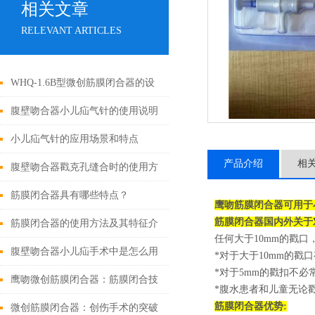
相关文章
RELEVANT ARTICLES
WHQ-1.6B型微创筋膜闭合器的设
计原理与应用
腹壁吻合器小儿疝气针的使用说明
小儿疝气针的应用场景和特点
产品介绍
相
腹壁吻合器戳克孔缝合时的使用方
法
筋膜闭合器具有哪些特点？
鹰吻筋膜闭合器可用于
筋膜闭合器
国内外关于
筋膜闭合器的使用方法及其特征介
任何大于10mm的戳
绍
腹壁吻合器小儿疝手术中是怎么用
*对于大于10mm的
*对于5mm的戳扣不
的
鹰吻微创筋膜闭合器：筋膜闭合技
*腹水患者和儿童无论
筋膜闭合器
优势:
术大突破
微创筋膜闭合器：创伤手术的突破