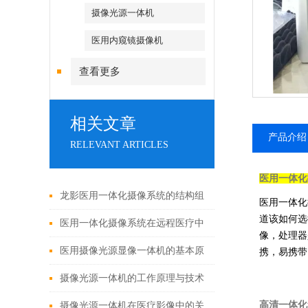
摄像光源一体机
医用内窥镜摄像机
查看更多
相关文章
产品介绍
RELEVANT ARTICLES
医用一体化
龙影医用一体化摄像系统的结构组
医用一体化
道该如何选
成与功能优势
医用一体化摄像系统在远程医疗中
像，处理器
的应用
医用摄像光源显像一体机的基本原
携，易携带
理与构成
摄像光源一体机的工作原理与技术
解析
高清一体化
摄像光源一体机在医疗影像中的关