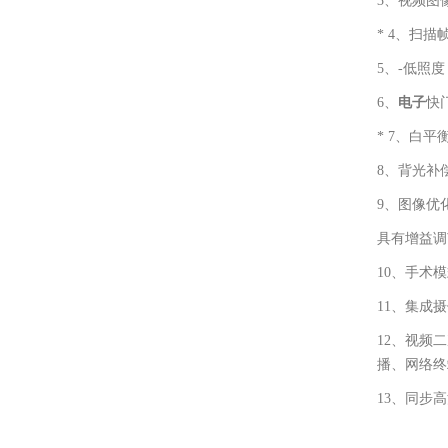
3、视频图像
* 4、扫描
5、-低照度：
6、
电子
快
* 7、白平
8、背光补
9、图像优
具有增益调
10、手术
11、集成
12、视频
播、网络终
13、同步