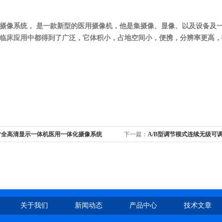
摄像系统， 是一款新型的医用摄像机，他是集摄像、显像、以及设备及
临床应用中都得到了广泛，它体积小，占地空间小，便携，分辨率更高，
6寸全高清显示一体机医用一体化摄像系统
下一篇：
A/B型调节模式连续无级可
统
关于我们
新闻动态
产品中心
技术文章