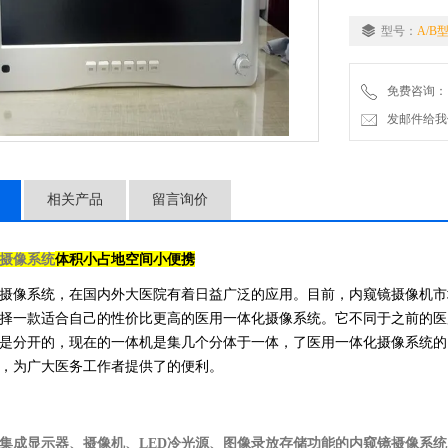
3、视频图像处理技术：
型号：
A/B
* 4、扫描帧率： 
免费咨询：
5、-低照度： 0.01L
发邮件给我们：2
6、电子快门：自
相关产品
留言询价
体积小占地空间小便携
摄像系统
摄像系统，在国内外大医院有着日益广泛的应用。目前，内窥镜摄像机市
择一款适合自己的性价比更高的医用一体化摄像系统。它不同于之前的医
是分开的，现在的一体机是集几个分体于一体，了医用一体化摄像系统的
，为广大医务工作者提供了的便利。
集成显示器、摄像机、LED冷光源、图像录放存储功能的内窥镜摄像系统