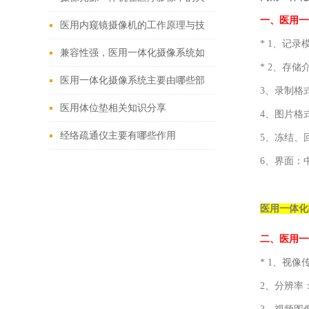
一、医用一
键作用
医用内窥镜摄像机的工作原理与技
* 1、记
术创新
兼容性强，医用一体化摄像系统如
* 2、存储
何改变现有医疗设备格局？
医用一体化摄像系统主要由哪些部
3、录制格式： 
分组成？
医用体位垫相关知识分享
4、图片格式
经络疏通仪主要有哪些作用
5、冻结、
6、界面：
医用一体化
二、
医用一
* 1、视像
2、分辨率： 