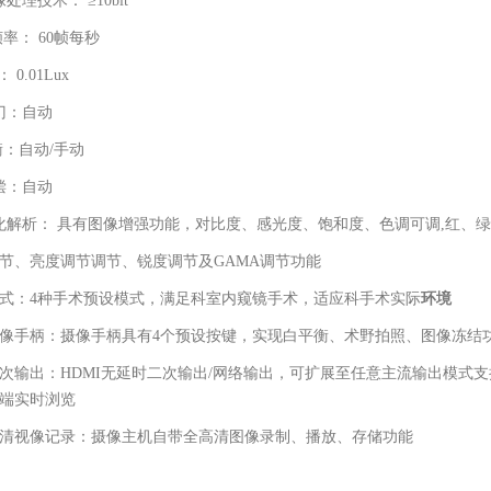
处理技术： ≥10bit
帧率： 60帧每秒
 0.01Lux
门：自动
衡：自动/手动
偿：自动
化解析： 具有图像增强功能，对比度、感光度、饱和度、色调可调,红、
节、亮度调节调节、锐度调节及GAMA调节功能
模式：4种手术预设模式，满足科室内窥镜手术，适应科手术实际
环境
摄像手柄：摄像手柄具有4个预设按键，实现白平衡、术野拍照、图像冻结
二次输出：HDMI无延时二次输出/网络输出，可扩展至任意主流输出模式
端实时浏览
高清视像记录：摄像主机自带全高清图像录制、播放、存储功能