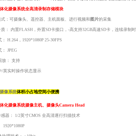
体化摄像系统
全高清录制存储模块
录模式：可摄像头、遥控器、主机面板、进行视频和
图片
的采集
介质： 内置FLASH，外置SD卡接口，-高支持32GB高速SD卡，连续录制
H.264，1920*1080P 25-30FPS
： JPEG
回放： 支持
中/英实时操作状态显示
体积小占地空间小便携
摄像系统
体化摄像系统
摄像主机、摄像头Camera Head
传感器： 1/2英寸CMOS 全高清逐行扫描技术
1920*1080P