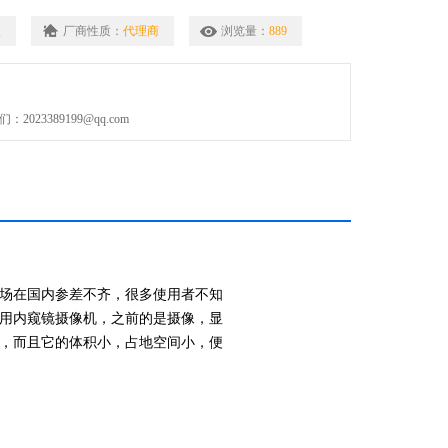
 ≥10bit
型
厂商性质：
代理商
浏览量：
889
60帧每秒
ux
023389199@qq.com
动
场在国内参差不齐，很多使用者不知
用内窥镜摄像机，之前的是摄像，显
，而且它的体积小，占地空间小，便