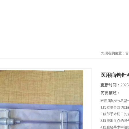
您现在的位置：
首
医用疝钩针
更新时间：
2025
简要描述：
医用疝钩针A/B
1.腹壁吻合器切口
2.腹部手术切口的
3.腹壁出血点的缝
4.腹腔镜手术中组