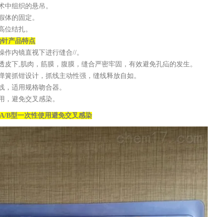
手术中组织的悬吊。
等假体的固定。
囊高位结扎。
钩针
产品特点
化操作内镜直视下进行缝合//。
穿透皮下,肌肉，筋膜，腹膜，缝合严密牢固，有效避免孔疝的发生。
动弹簧抓钳设计，抓线主动性强，缝线释放自如。
合线，适用规格吻合器。
使用，避免交叉感染。
A/B型一次性使用避免交叉感染