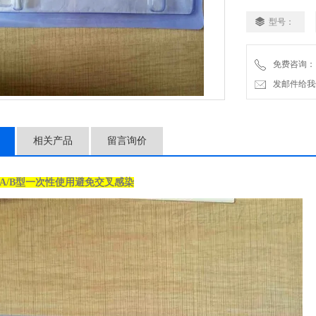
5.疝补片等假体的
型号：
6.小儿疝囊高位结
免费咨询：
发邮件给我们：2
相关产品
留言询价
A/B型一次性使用避免交叉感染