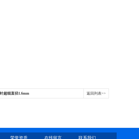
钩针超细直径1.6mm
返回列表>>
荣誉资质
在线留言
联系我们