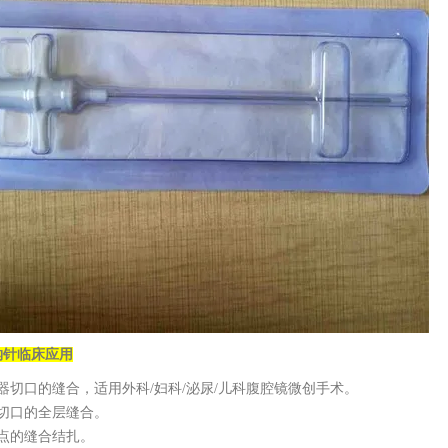
钩针
临床应用
合器切口的缝合，适用外科/妇科/泌尿/儿科腹腔镜微创手术。
术切口的全层缝合。
血点的缝合结扎。