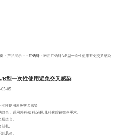
页
>
产品展示
> >
疝钩针
> 医用疝钩针A/B型一次性使用避免交叉感染
A/B型一次性使用避免交叉感染
-05-05
型一次性使用避免交叉感染
的缝合，适用外科/妇科/泌尿/儿科腹腔镜微创手术。
全层缝合。
合结扎。
织的悬吊。