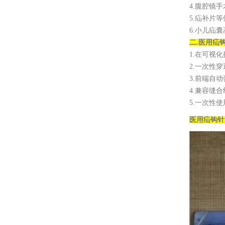
4.腹腔镜
5.疝补片
6.小儿疝
二.
医用疝
1.在可视
2.一次性
3.前端自
4.兼容缝
5.一次性
医用疝钩针