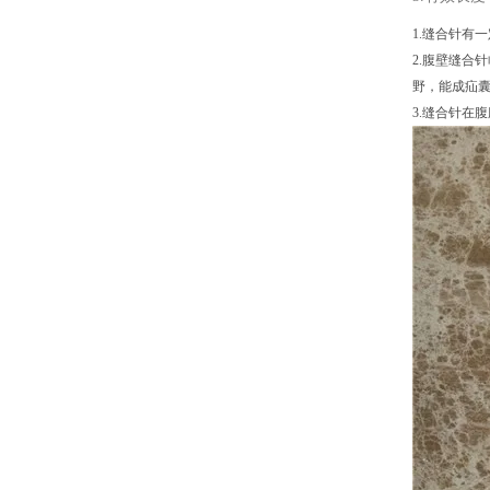
1.缝合针有
2.腹壁缝合
野，能成疝
3.缝合针在