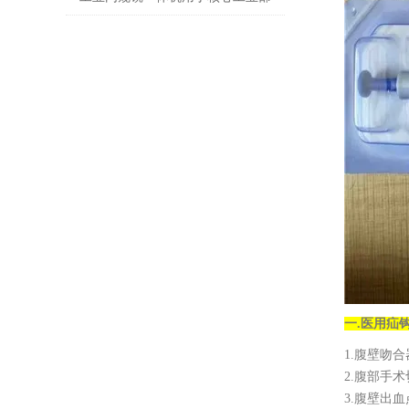
门无损检测
一.
医用疝
1.腹壁吻
2.腹部手
3.腹壁出