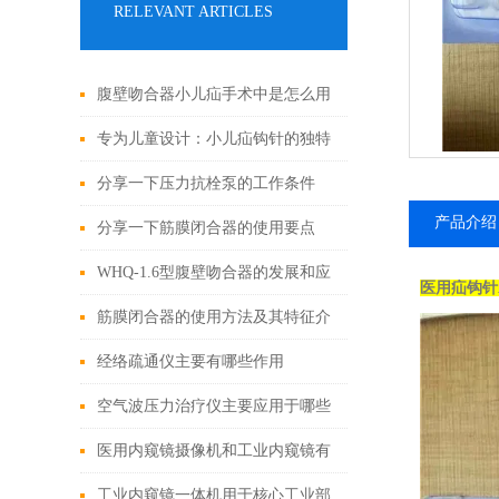
RELEVANT ARTICLES
腹壁吻合器小儿疝手术中是怎么用
的
专为儿童设计：小儿疝钩针的独特
之处
分享一下压力抗栓泵的工作条件
产品介绍
分享一下筋膜闭合器的使用要点
WHQ-1.6型腹壁吻合器的发展和应
医用疝钩针
用为外科手术领域带来了新的可能
筋膜闭合器的使用方法及其特征介
性
绍
经络疏通仪主要有哪些作用
空气波压力治疗仪主要应用于哪些
症状？
医用内窥镜摄像机和工业内窥镜有
哪些区别?
工业内窥镜一体机用于核心工业部