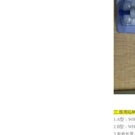
三.
医用疝
1.A型：WHQ-
2.B型：WHQ-
3.有效长度