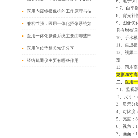
6
、电子快
* 7
、白平衡
键作用
医用内窥镜摄像机的工作原理与技
8
、背光补
9
、图像优
术创新
兼容性强，医用一体化摄像系统如
具有增益调
何改变现有医疗设备格局？
医用一体化摄像系统主要由哪些部
10
、手术模
11
、集成摄
分组成？
医用体位垫相关知识分享
12
、视频二
览
经络疏通仪主要有哪些作用
13
、同步高
龙影26寸
高
二、
医用一
* 1
、监视器
2
、尺寸：≥
3
、显示分辨率
4
、对比度
5
、亮度：
8
6
、视角：17
7
、画面：1