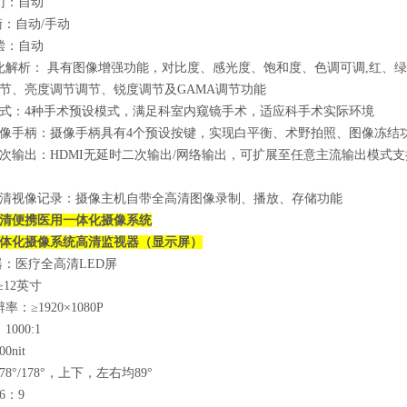
门：自动
：自动/手动
偿：自动
化解析： 具有图像增强功能，对比度、感光度、饱和度、色调可调,红、
节、亮度调节调节、锐度调节及GAMA调节功能
式：4种手术预设模式，满足科室内窥镜手术，适应科手术实际环境
像手柄：摄像手柄具有4个预设按键，实现白平衡、术野拍照、图像冻结
次输出：HDMI无延时二次输出/网络输出，可扩展至任意主流输出模式
清视像记录：摄像主机自带全高清图像录制、播放、存储功能
清便携
医用一体化摄像系统
体化摄像系统
高清监视器（显示屏）
：医疗全高清LED屏
12英寸
：≥1920×1080P
：
1000:1
00nit
8°/178°，上下，左右均89°
6：9