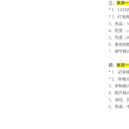
三、
医用一
* 1
、LED
* 2
、灯泡寿命
3
、色温：56
4
、照度：≥70
5
、亮度 ≥2
6
、显色指数
7
、调节模
四、
医用一
* 1
、记录
* 2
、存储介
3
、录制格式： 
4
、图片格式
5
、冻结、
6
、界面：