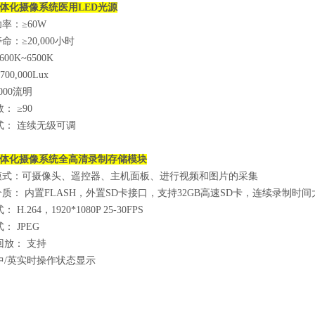
体化摄像系统
医用LED光源
功率：≥60W
：≥20,000小时
00K~6500K
0,000Lux
000流明
： ≥90
式： 连续无级可调
体化摄像系统
全高清录制存储模块
模式：可摄像头、遥控器、主机面板、进行视频和图片的采集
质： 内置FLASH，外置SD卡接口，支持32GB高速SD卡，连续录制时间
H.264，1920*1080P 25-30FPS
： JPEG
回放： 支持
中/英实时操作状态显示