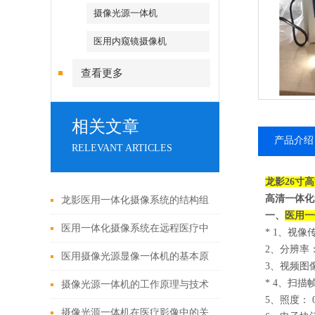
摄像光源一体机
医用内窥镜摄像机
查看更多
相关文章
产品介绍
RELEVANT ARTICLES
龙影26寸
高
高清一体化
龙影医用一体化摄像系统的结构组
一、
医用一
成与功能优势
医用一体化摄像系统在远程医疗中
* 1
、视像传
2
、分辨率： 1
的应用
医用摄像光源显像一体机的基本原
3
、视频图像处
* 4
、扫描帧
理与构成
摄像光源一体机的工作原理与技术
5
、照度： 0.
解析
摄像光源一体机在医疗影像中的关