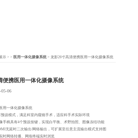
展示
> >
医用一体化摄像系统
> 龙影26寸高清便携医用一体化摄像系统
高清便携医用一体化摄像系统
-05-06
携医用一体化摄像系统
术预设模式，满足科室内窥镜手术，适应科手术实际环境
像手柄具有4个预设按键，实现白平衡、术野拍照、图像冻结功能
DMI无延时二次输出/网络输出，可扩展至任意主流输出模式支持图
实时网络转播、网络终端实时浏览