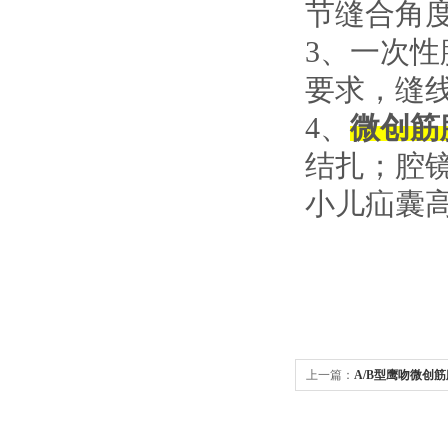
节缝合角
3、一次
要求，缝
4、
微创筋
结扎；腔
小儿疝囊
上一篇：
A/B型鹰吻微创筋