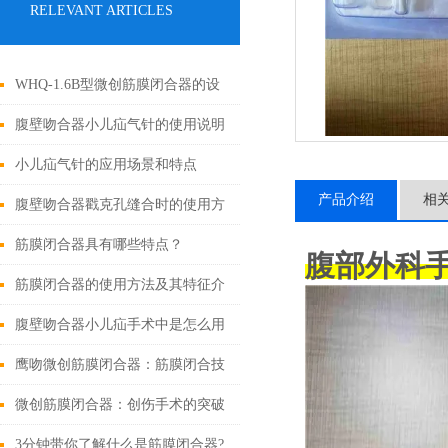
RELEVANT ARTICLES
WHQ-1.6B型微创筋膜闭合器的设
计原理与应用
腹壁吻合器小儿疝气针的使用说明
小儿疝气针的应用场景和特点
产品介绍
相
腹壁吻合器戳克孔缝合时的使用方
法
筋膜闭合器具有哪些特点？
腹部外科手
筋膜闭合器的使用方法及其特征介
绍
腹壁吻合器小儿疝手术中是怎么用
的
鹰吻微创筋膜闭合器：筋膜闭合技
术大突破
微创筋膜闭合器：创伤手术的突破
性进展
3分钟带你了解什么是筋膜闭合器?