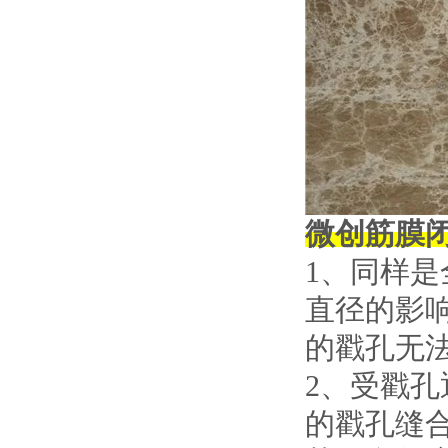
微创筋膜
1、同样
直径的影响
的戳孔无
2、受戳
的戳孔缝