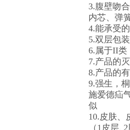
3.腹壁吻
内芯、弹簧
4.能承受
5.双层包
6.属于II
7.产品的
8.产品的
9.强生
施爱德疝
似
10.皮肤
（1皮层 