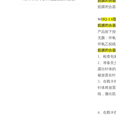
筋膜闭合器
筋膜闭合器
W
HQ-1.6
筋膜闭合器
产品按下按
无菌：环氧
环氧乙烷残
筋膜闭合器
1、检查包
2、准备至
露出针体的
被放置在针
3、在戳卡
针体将放置
线，撤出筋
4、在戳卡