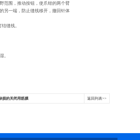
野范围，推动按钮，使爪钳的两个臂
的另一端，防止缝线移开，撤回针体
打结缝线。
湿。
壁缺损的关闭用筋膜
返回列表>>