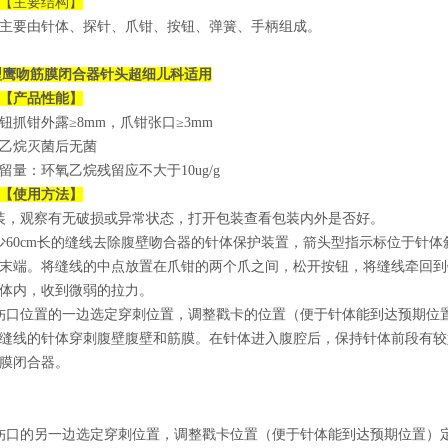
【主要结构】
主要由针体、探针、爪钳、按钮、弹簧、手柄组成。
型
鹰吻筋膜闭合器针头超细儿科适用
【产品性能】
钮抓钳外露≥8mm，爪钳张口≥3mm
乙烷灭菌后无菌
留量：环氧乙烷残留应不大于10ug/g
【使用方法】
装，观察有无破损或异常状态，打开包装查看包装内外是否好。
少60cm长的缝线去除腹壁吻合器的针体保护装置，箭头型指示标位于针
末端。将缝线的中点放置在爪钳的两个爪之间，松开按钮，将缝线牵回到
体内，收到微弱的拉力。
伤口位置的一边选定穿刺位置，调整戳卡的位置（便于针体能到达预期位
缝线的针体穿刺腹壁腹壁和筋膜。在针体进入腹腔后，保持针体前段有较
膜闭合器。
伤口的另一边选定穿刺位置，调整戳卡位置（便于针体能到达预期位置）