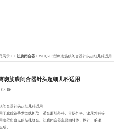
品展示
> >
筋膜闭合器
> WHQ-1.6型鹰吻筋膜闭合器针头超细儿科适用
6型鹰吻筋膜闭合器针头超细儿科适用
-05-06
吻筋膜闭合器针头超细儿科适用
用于腹腔镜手术缝线抓取，适合肝胆外科、胃肠外科、泌尿外科等
用腹壁出血点的结扎缝合。筋膜闭合器主要由针体、探针、爪钳、
组成。