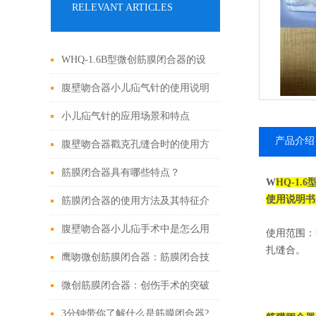
RELEVANT ARTICLES
WHQ-1.6B型微创筋膜闭合器的设
计原理与应用
腹壁吻合器小儿疝气针的使用说明
小儿疝气针的应用场景和特点
产品介绍
腹壁吻合器戳克孔缝合时的使用方
法
筋膜闭合器具有哪些特点？
W
HQ-1.6
使用说明书
筋膜闭合器的使用方法及其特征介
绍
腹壁吻合器小儿疝手术中是怎么用
使用范围：
扎缝合。
的
鹰吻微创筋膜闭合器：筋膜闭合技
术大突破
微创筋膜闭合器：创伤手术的突破
性进展
3分钟带你了解什么是筋膜闭合器?