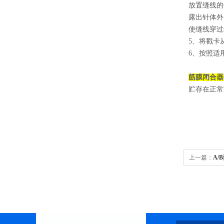
放置缝线的
露出针体外
使缝线穿过
5、将戳卡
6、按照适
筋膜闭合器
贮存在正常
上一篇：
A