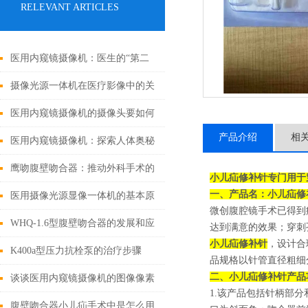
RELEVANT ARTICLES
医用内窥镜摄像机：医生的“第二
双眼睛”
摄像光源一体机在医疗影像中的关
键作用
医用内窥镜摄像机的摄像头要如何
产品介绍
相
挑选？
医用内窥镜摄像机：探索人体奥秘
的神奇之眼
鹰吻腹壁吻合器：推动外科手术的
小儿疝修补针专门用于
一、产品名：
小儿疝修
技术创新
医用摄像光源显像一体机的基本原
微创腹腔镜手术已得到
理与构成
WHQ-1.6型腹壁吻合器的发展和应
达到满意的效果；穿刺
小儿疝修补针
，设计合
用为外科手术领域带来了新的可能
K400a型压力抗栓泵的治疗步骤
品规格以针管直径粗细分为
性
二、
小儿疝修补针
产品
谈谈医用内窥镜摄像机的图像像素
1.该产品包括针柄部
腹壁吻合器小儿疝手术中是怎么用