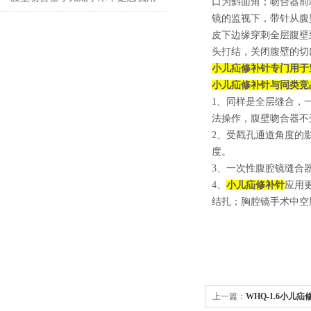
口为斜面角；吻合器前
镜的监视下，带针从腹
的
皮下边缘穿刺全层腹壁
头打结，关闭腹壁的切
小儿疝修补针专门用于
小儿疝修补针
与同类竞
1、同样是全层缝合，一
法操作，腹壁吻合器不
2、受戳孔通道角度的
度。
3、一次性腹腔镜缝合
4、
小儿疝修补针
应用
结扎；胸腔镜手术中空
上一篇：
WHQ-1.6小