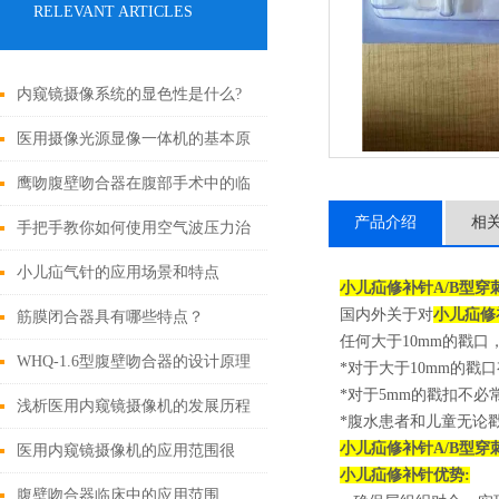
RELEVANT ARTICLES
内窥镜摄像系统的显色性是什么?
医用摄像光源显像一体机的基本原
理与构成
鹰吻腹壁吻合器在腹部手术中的临
产品介绍
相
床应用
手把手教你如何使用空气波压力治
疗仪
小儿疝气针的应用场景和特点
小儿疝修补针A/B型穿
国内外关于对
小儿疝修
筋膜闭合器具有哪些特点？
任何大于10mm的戳
WHQ-1.6型腹壁吻合器的设计原理
*对于大于10mm的
*对于5mm的戳扣不
与应用
浅析医用内窥镜摄像机的发展历程
*腹水患者和儿童无论
小儿疝修补针A/B型穿
医用内窥镜摄像机的应用范围很
小儿疝修补针
优势:
广，可以用于各种内科、外科和妇
腹壁吻合器临床中的应用范围