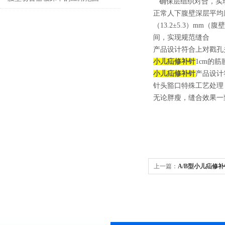
确保层组织对合，实现戳
正常人下腹壁深层平均
科手术
（13.2±5.3）m
间，实现规范缝合
产品设计符合上对戳孔
小儿疝修补针
1cm的筋
小儿疝修补针
产品设计
针头豁口特殊工艺处理
无论胖瘦，缝合效果一
上一篇：
A/B型小儿疝修