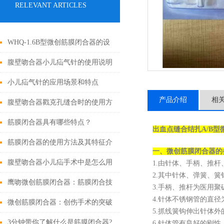
RELEVANT ARTICLES
WHQ-1.6B型微创筋膜闭合器的设
计原理与应用
腹壁吻合器小儿疝气针的使用说明
小儿疝气针的应用场景和特点
产品介绍
相
腹壁吻合器戳克孔缝合时的使用方
法
筋膜闭合器具有哪些特点？
出血点缝合结扎
A/B
筋膜闭合器的使用方法及其特征介
一、
微创筋膜闭合器
的
绍
腹壁吻合器小儿疝手术中是怎么用
1.由针体、手柄、推
2.其中针体、弹簧、簧
的
鹰吻微创筋膜闭合器：筋膜闭合技
3.手柄、推杆为医用聚
4.针体不锈钢管的直径为
术大突破
微创筋膜闭合器：创伤手术的突破
5.抓线簧钩伸出针体外
性进展
3分钟带你了解什么是筋膜闭合器?
6.针体管有良好的刚性、