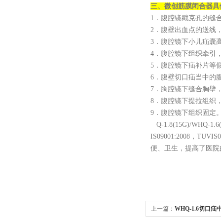
三、
微创筋膜闭合器
具
1．腹腔镜戳克孔的缝
2．腹壁出血点的送线
3．腹腔镜下小儿疝囊
4．腹腔镜下组织牵引
5．腹腔镜下疝补片等
6．腹壁切口疝当中的
7．胸腔镜下缝合胸壁
8．腹腔镜下提拉组织
9．腹腔镜下组织固定
Q-1.8(15G)/WHQ-1.6(
IS09001:2008，
便、卫生，提高了医院
上一篇：
WHQ-1.6切