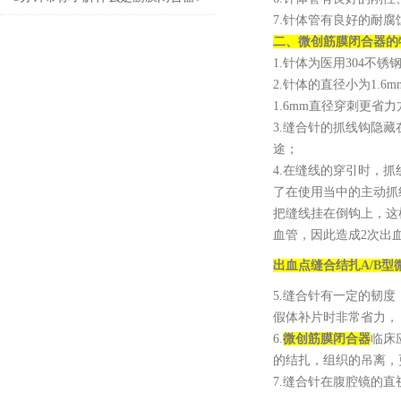
7.针体管有良好的耐腐
二、
微创筋膜闭合器
的
1.针体为医用304
2.针体的直径小为1.
1.6mm直径穿刺更省
3.缝合针的抓线钩隐
途；
4.在缝线的穿引时，
了在使用当中的主动抓
把缝线挂在倒钩上，这
血管，因此造成2次出
出血点缝合结扎
A/B
5.缝合针有一定的韧
假体补片时非常省力，
6.
微创筋膜闭合器
临床
的结扎，组织的吊离，
7.缝合针在腹腔镜的