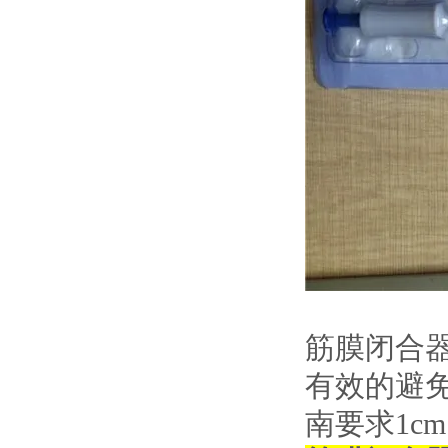
筋膜闭合
有效的避
南要求1c