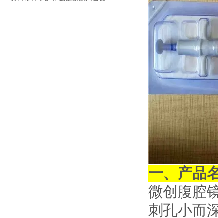
一、产品
微创腹腔
刺孔小而深