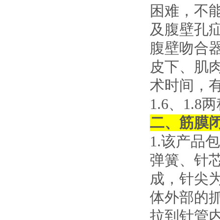
困难，不
及腹壁孔
腹壁吻合
皮下、肌
术时间，
1.6、1.8
二、筋膜
1.该产
弹簧、针
成，针尖
体外部的
拉到针管