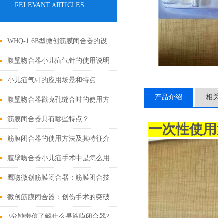
RELEVANT ARTICLES
WHQ-1.6B型微创筋膜闭合器的设
计原理与应用
腹壁吻合器小儿疝气针的使用说明
小儿疝气针的应用场景和特点
产品介绍
相
腹壁吻合器戳克孔缝合时的使用方
法
筋膜闭合器具有哪些特点？
一次性使用
筋膜闭合器的使用方法及其特征介
绍
腹壁吻合器小儿疝手术中是怎么用
的
鹰吻微创筋膜闭合器：筋膜闭合技
术大突破
微创筋膜闭合器：创伤手术的突破
性进展
3分钟带你了解什么是筋膜闭合器?