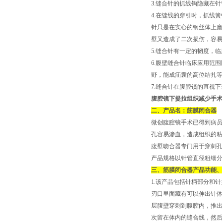
3.缝合针的抓线钩隐藏在
4.在缝线的穿引时，抓线
针只是在实心的钢丝体上
壁又造成了二次损伤，容易
5.缝合针有一定的韧度，
6.腹壁缝合针临床应用范
野，能成疝囊的高位结扎
7.缝合针在腹腔镜的直视
腹腔镜下提拉组织减少手
二、产品名：筋膜闭合器
微创腹腔镜手术已得到病员
孔容易渗血，造成组织的
腹壁吻合器专门用于穿刺
产品规格以针管直径粗细分为1
三、筋膜闭合器产品功能
1.该产品包括针柄部分和
刃口里面藏有可以伸出针
层腹壁穿刺到腹腔内，推
次留在体内的缝合线，然