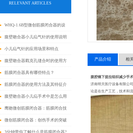
RELEVANT ARTICLES
WHQ-1.6B型微创筋膜闭合器的设
计原理与应用
腹壁吻合器小儿疝气针的使用说明
小儿疝气针的应用场景和特点
产品介绍
相
腹壁吻合器戳克孔缝合时的使用方
法
筋膜闭合器具有哪些特点？
腹腔镜下提拉组织减少手
济南明天医疗设备有限公
筋膜闭合器的使用方法及其特征介
论是在生产工艺，技术和
绍
腹壁吻合器小儿疝手术中是怎么用
的
鹰吻微创筋膜闭合器：筋膜闭合技
术大突破
微创筋膜闭合器：创伤手术的突破
性进展
3分钟带你了解什么是筋膜闭合器?