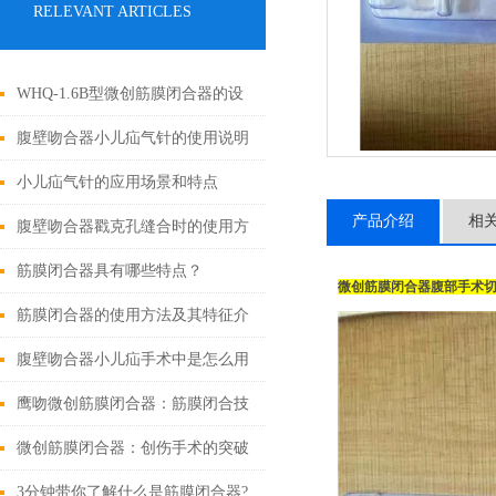
RELEVANT ARTICLES
WHQ-1.6B型微创筋膜闭合器的设
计原理与应用
腹壁吻合器小儿疝气针的使用说明
小儿疝气针的应用场景和特点
产品介绍
相
腹壁吻合器戳克孔缝合时的使用方
法
筋膜闭合器具有哪些特点？
微创筋膜闭合器
腹部手术
筋膜闭合器的使用方法及其特征介
绍
腹壁吻合器小儿疝手术中是怎么用
的
鹰吻微创筋膜闭合器：筋膜闭合技
术大突破
微创筋膜闭合器：创伤手术的突破
性进展
3分钟带你了解什么是筋膜闭合器?