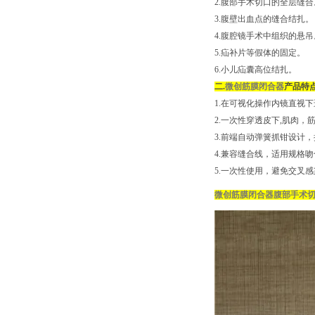
2.腹部手术切口的全层缝合
3.腹壁出血点的缝合结扎。
4.腹腔镜手术中组织的悬吊
5.疝补片等假体的固定。
6.小儿疝囊高位结扎。
二.
微创筋膜闭合器
产品特
1.在可视化操作内镜直视下
2.一次性穿透皮下,肌肉
3.前端自动弹簧抓钳设计
4.兼容缝合线，适用规格
5.一次性使用，避免交叉感
微创筋膜闭合器
腹部手术