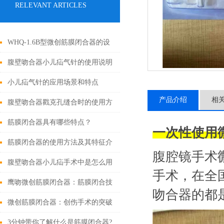
RELEVANT ARTICLES
WHQ-1.6B型微创筋膜闭合器的设
计原理与应用
腹壁吻合器小儿疝气针的使用说明
小儿疝气针的应用场景和特点
产品介绍
相
腹壁吻合器戳克孔缝合时的使用方
法
筋膜闭合器具有哪些特点？
一次性使用
筋膜闭合器的使用方法及其特征介
腹腔镜手术
绍
腹壁吻合器小儿疝手术中是怎么用
手术，在全
的
鹰吻微创筋膜闭合器：筋膜闭合技
吻合器的都
术大突破
微创筋膜闭合器：创伤手术的突破
性进展
3分钟带你了解什么是筋膜闭合器?