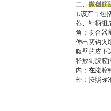
二、
微创筋
1.该产品
芯、针柄组
角；吻合器
伸出簧钩夹
腹壁的皮下
释放到腹腔
内；在腹腔
外；按照标