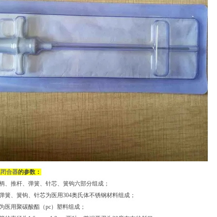
膜闭合器
的参数：
手柄、推杆、弹簧、针芯、簧钩六部分组成；
、弹簧、簧钩、针芯为医用304奥氏体不锈钢材料组成；
杆为医用聚碳酸酯（pc）塑料组成；