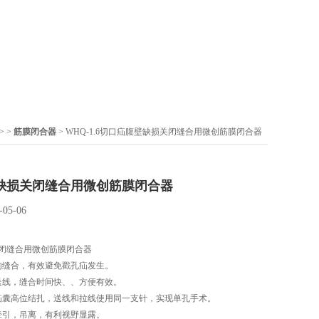
> >
筋膜闭合器
> WHQ-1.6切口疝腹壁缺损关闭缝合用微创筋膜闭合器
缺损关闭缝合用微创筋膜闭合器
-05-06
关闭缝合用微创筋膜闭合器
的缝合，有效避免戳孔疝发生。
送线，缝合时间快、、方便有效。
疝囊高位结扎，送线和拉线使用同一支针，实现单孔手术。
牵引，吊离，有利视野显露。