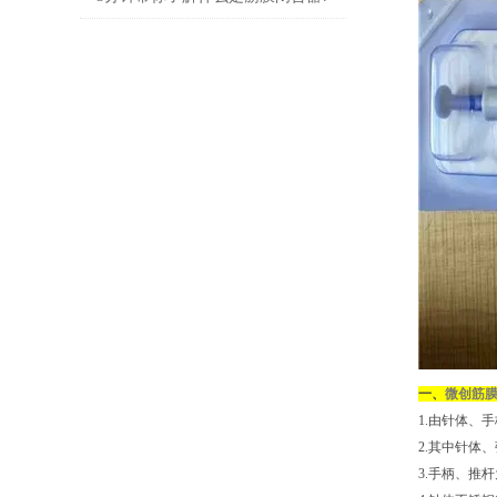
一、
微创筋
1.由针体、
2.其中针体
3.手柄、推