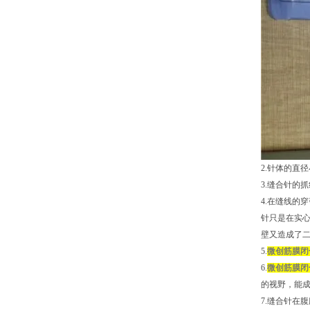
2.针体的直
3.缝合针的
4.在缝线的
针只是在实
壁又造成了二
5.
微创筋膜闭
6.
微创筋膜闭
的视野，能
7.缝合针在