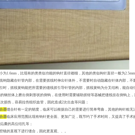
径小为1.6mm，比现有的类类似功能的钩针直径都细，其他的类似钩针直径一般为2.5mm-
抓线钩隐藏在针管内部，在需要抓线时伸出针体外，不需要时自动隐藏在针体内部，不
穿引时，抓线簧钩能把所需要的缝线抓引导针管的内部，抓线簧钩为分叉结构，能自动
心的钢丝体上磨出倒刺形状的倒钩，在使用时需要辅助抓钳等器械把缝线挂在倒钩上，
次损伤，容易拉伤组织血管，因此造成2次出血等问题；
合器
缝合针有一定的韧度，临床可以根据自己的需要进行简单弯曲，其他的钩针粗无
合器
临床应用范围比现有钩针更全面、更加广泛，既节约了手术时间，又提高了手术
成疝囊的高位结扎等；
腹腔镜的直视下进行缝合，因此更直观、、。