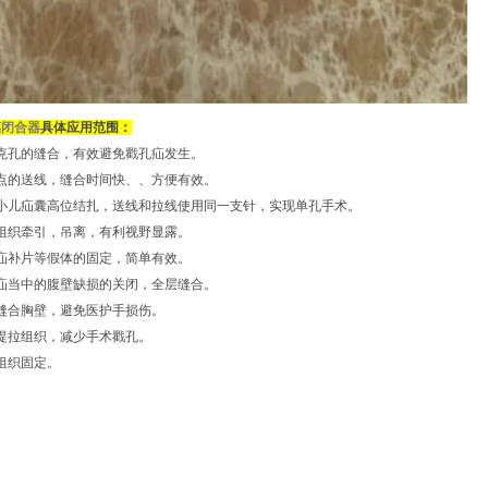
膜闭合器
具体应用范围：
克孔的缝合，有效避免戳孔疝发生。
点的送线，缝合时间快、、方便有效。
小儿疝囊高位结扎，送线和拉线使用同一支针，实现单孔手术。
组织牵引，吊离，有利视野显露。
疝补片等假体的固定，简单有效。
疝当中的腹壁缺损的关闭，全层缝合。
缝合胸壁，避免医护手损伤。
提拉组织，减少手术戳孔。
组织固定。