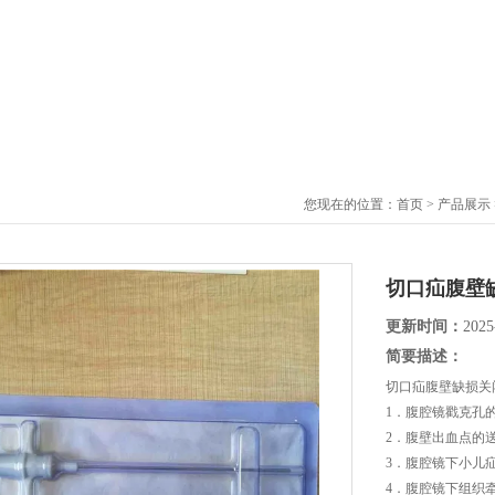
您现在的位置：
首页
>
产品展示
切口疝腹壁
更新时间：
2025
简要描述：
​切口疝腹壁缺损
1．腹腔镜戳克孔
2．腹壁出血点的
3．腹腔镜下小儿
4．腹腔镜下组织