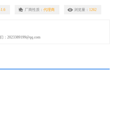
片等假体的固定，简单有效。
1.6
厂商性质：
代理商
浏览量：
1262
023389199@qq.com