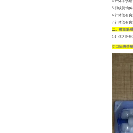
4.针体不锈钢
5.抓线簧钩
6.针体管有良
7.针体管有
二、
微创筋
1.针体为医
切口疝腹壁