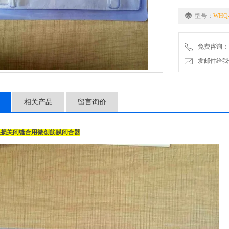
5．腹腔镜下疝补
型号：
WHQ-
免费咨询：
发邮件给我们：2
相关产品
留言询价
缺损关闭缝合用微创筋膜闭合器