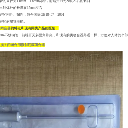
管的直径为1.6mm、1.8mm两种，前端开刃为20度左右的斜口；
伸出针体外的长度在15mm左右；
好的刚性、韧性，符合国标GB18457—2001；
良好的耐腐蚀性能。
膜闭合器
的特点和现有同类产品的区别：
用304不锈钢管，前端开刃斜面角带尖，和现有的类吻合器外观一样，方便对人体的个
缺损关闭缝合用微创筋膜闭合器