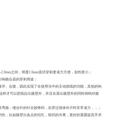
2.0mm之间，明显1.6mm直径穿刺更省力方便，创伤更小；
影响吻合器的穿刺用途；
张开、合拢，因此实现了在使用当中的主动抓线的功能，其他的钩
这样才可以把线拉出腹壁外，并且在退出腹壁外的同时倒钩对腹
法弯曲；缝合针的针尖较锋利，在穿过假体补片时非常省力，，；
的性，比如腹壁出血点的结扎，组织的吊离，更好的显露提高手术