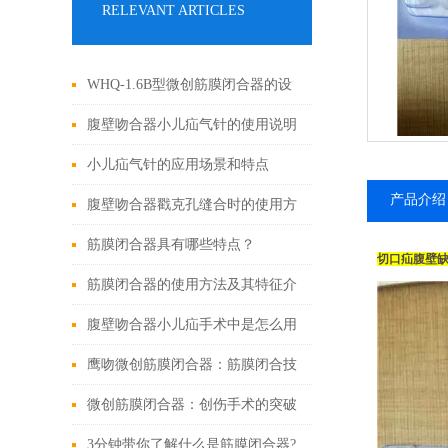
RELEVANT ARTICLES
WHQ-1.6B型微创筋膜闭合器的设
计原理与应用
腹壁吻合器小儿疝气针的使用说明
小儿疝气针的应用场景和特点
产品介绍
腹壁吻合器戳克孔缝合时的使用方
法
筋膜闭合器具有哪些特点？
切口疝腹壁
筋膜闭合器的使用方法及其特征介
绍
腹壁吻合器小儿疝手术中是怎么用
的
鹰吻微创筋膜闭合器：筋膜闭合技
术大突破
微创筋膜闭合器：创伤手术的突破
性进展
3分钟带你了解什么是筋膜闭合器?