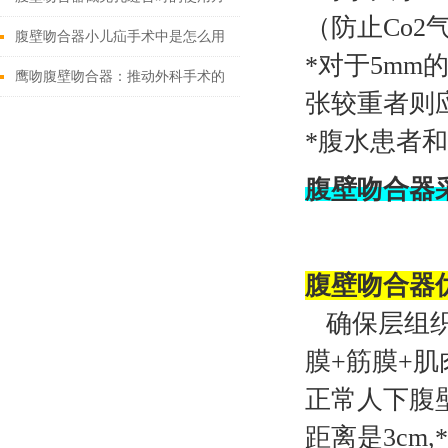
（防止Co
法
腹壁吻合器小儿疝手术中是怎么用
*对于5m
的
鹰吻腹壁吻合器：推动外科手术的
张较重者则
技术创新
*腹水患者
腹壁吻合器
腹壁吻合器
确保层组织
膜+筋膜+肌
正常人下腹壁
距离是3c