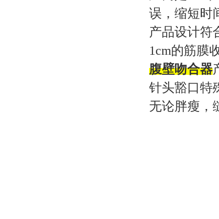
误，缩短时
产品设计符
1cm的筋膜
腹壁吻合器
针头豁口特
无论胖瘦，