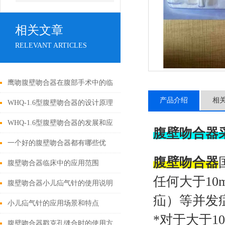
相关文章
RELEVANT ARTICLES
鹰吻腹壁吻合器在腹部手术中的临
产品介绍
相
床应用
WHQ-1.6型腹壁吻合器的设计原理
与应用
WHQ-1.6型腹壁吻合器的发展和应
腹壁吻合器
用为外科手术领域带来了新的可能
一个好的腹壁吻合器都有哪些优
腹壁吻合器
性
点？
腹壁吻合器临床中的应用范围
任何大于1
腹壁吻合器小儿疝气针的使用说明
疝）等并发
小儿疝气针的应用场景和特点
*对于大于
腹壁吻合器戳克孔缝合时的使用方