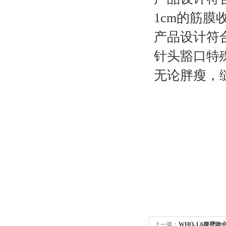
1cm的筋膜
产品设计符
针头豁口特
无论胖瘦，
上一篇：
WHQ-1.6腹