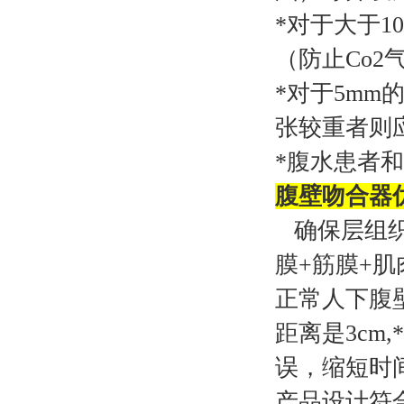
*对于大于
（防止Co
*对于5m
张较重者则
*腹水患者
腹壁吻合器
确保层组织
膜+筋膜+肌
正常人下腹壁
距离是3c
误，缩短时
产品设计符