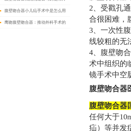
2、受戳孔
法
腹壁吻合器小儿疝手术中是怎么用
合很困难，
的
鹰吻腹壁吻合器：推动外科手术的
3、一次性
技术创新
线较粗的无
4、腹壁吻
术中组织的
镜手术中空
腹壁吻合器
腹壁吻合器
任何大于1
疝）等并发