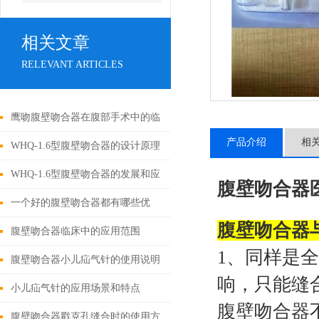
相关文章
RELEVANT ARTICLES
鹰吻腹壁吻合器在腹部手术中的临
产品介绍
相
床应用
WHQ-1.6型腹壁吻合器的设计原理
与应用
WHQ-1.6型腹壁吻合器的发展和应
腹壁吻合器
用为外科手术领域带来了新的可能
一个好的腹壁吻合器都有哪些优
腹壁吻合器
性
点？
腹壁吻合器临床中的应用范围
1、同样是
腹壁吻合器小儿疝气针的使用说明
响，只能缝合
小儿疝气针的应用场景和特点
腹壁吻合器
腹壁吻合器戳克孔缝合时的使用方