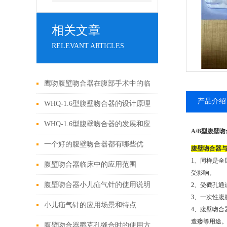
相关文章
RELEVANT ARTICLES
鹰吻腹壁吻合器在腹部手术中的临
产品介绍
床应用
WHQ-1.6型腹壁吻合器的设计原理
与应用
WHQ-1.6型腹壁吻合器的发展和应
A/B型腹壁
用为外科手术领域带来了新的可能
一个好的腹壁吻合器都有哪些优
腹壁吻合器
1、同样是全
性
点？
腹壁吻合器临床中的应用范围
受影响。
腹壁吻合器小儿疝气针的使用说明
2、受戳孔
3、一次性
小儿疝气针的应用场景和特点
4、腹壁吻
造瘘等用途
腹壁吻合器戳克孔缝合时的使用方