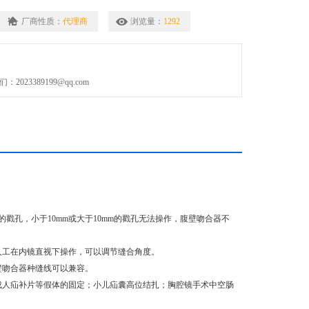
厂商性质：
代理商
浏览量：
1292
023389199@qq.com
戳孔，小于10mm或大于10mm的戳孔无法操作，腹壁吻合器不
人工在内镜直视下操作，可以调节缝合角度。
壁吻合器种缝线可以兼容。
成人疝补片等假体的固定；小儿疝囊高位结扎；胸腔镜手术中空肠