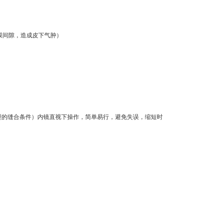
腹膜间隙，造成皮下气肿）
。
足种体型的缝合条件）内镜直视下操作，简单易行，避免失误，缩短时