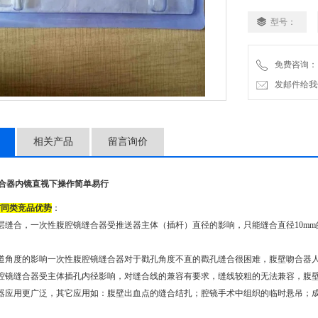
型号：
免费咨询：
发邮件给我们：2
相关产品
留言询价
吻合器内镜直视下操作简单易行
与同类竞品优势
：
层缝合，一次性腹腔镜缝合器受推送器主体（插杆）直径的影响，只能缝合直径10mm的
通道角度的影响一次性腹腔镜缝合器对于戳孔角度不直的戳孔缝合很困难，腹壁吻合器
腹腔镜缝合器受主体插孔内径影响，对缝合线的兼容有要求，缝线较粗的无法兼容，腹
合器应用更广泛，其它应用如：腹壁出血点的缝合结扎；腔镜手术中组织的临时悬吊；
。