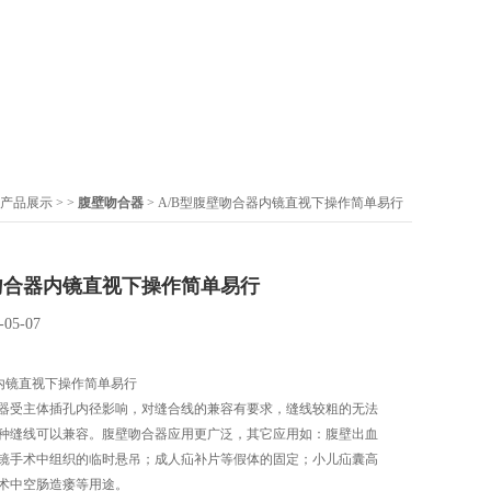
产品展示
> >
腹壁吻合器
> A/B型腹壁吻合器内镜直视下操作简单易行
壁吻合器内镜直视下操作简单易行
-05-07
器内镜直视下操作简单易行
器受主体插孔内径影响，对缝合线的兼容有要求，缝线较粗的无法
种缝线可以兼容。腹壁吻合器应用更广泛，其它应用如：腹壁出血
镜手术中组织的临时悬吊；成人疝补片等假体的固定；小儿疝囊高
术中空肠造瘘等用途。