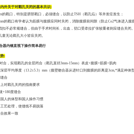
内外关于对戳孔关闭的基本共识:
mm的戳口，特别是脐部戳口，必须缝合，以防止TSH（戳孔疝）等并发症发生；
0mm的戳口有学者认为筋膜与腹膜应同时关闭，消除腹膜前间隙（防止Co2气体进入
的戳扣不必常规缝合，但由于手术时间长，出血，切口受牵拉扩张较重者则应缝合关闭
儿童无论戳孔大小皆应关闭。
吻合器内镜直视下操作简单易行
势:
合，实现戳孔的全层闭合（戳孔直径3mm-15mm）表皮+腹膜+筋膜+肌肉
深层平均厚度（13.2±5.3）mm（腹壁吻合器从进针口到腹膜的距离是3cm,*满
范缝合
合上对戳孔关闭的指南要求
拢+180度缝合
合国人的体型和国人操作习惯
殊工艺处理，使缝线不易脱落
缝合效果一致