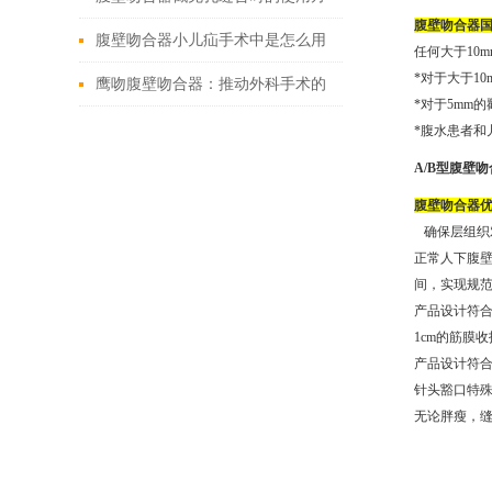
腹壁吻合器国
法
腹壁吻合器小儿疝手术中是怎么用
任何大于10
*对于大于1
的
鹰吻腹壁吻合器：推动外科手术的
*对于5mm
技术创新
*腹水患者和
A/B型腹壁
腹壁吻合器优
确保层组织对
正常人下腹壁
间，实现规
产品设计符
1cm的筋膜收
产品设计符
针头豁口特
无论胖瘦，