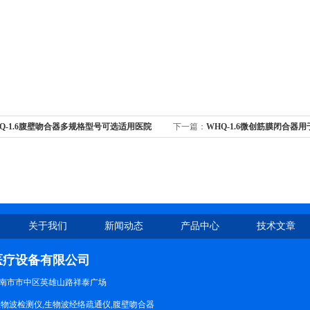
Q-1.6腹壁吻合器多规格型号可选适用医院
下一篇：
WHQ-1.6微创筋膜闭合器
抓取
关于我们
新闻动态
产品中心
技术文章
医疗设备有限公司
南市市中区英雄山路祥泰广场
生物波检测仪,生物波经络疏通仪,腹壁吻合器