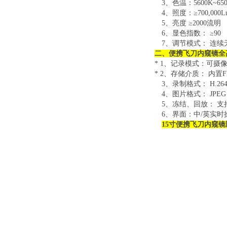
3、色温：5600K~650
4、照度：≥700,000L
5
、亮度
≥2000流明
6、显色指数： ≥90
7、调节模式：
连续
二、便携飞刀内窥镜全
* 1、记录模式：可
* 2、存储介质：
内置
F
3、录制格式： H.26
4、图片格式： JPEG
5、冻结、回放：
支
6、界面：中/英实
15寸便携飞刀内窥