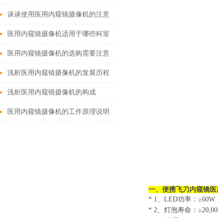
谈谈使用医用内窥镜摄像机的注意
事项
医用内窥镜摄像机适用于哪些科室
范围？
医用内窥镜摄像机的选购需要注意
什么？
浅析医用内窥镜摄像机的发展历程
浅析医用内窥镜摄像机的构成
医用内窥镜摄像机的工作原理说明
一、便携飞刀内窥镜医
* 1、LED功率：≥60W
* 2
、灯泡寿命：
≥20,