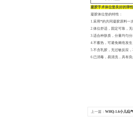
凝胶手术体位垫良好的弹
凝胶体位垫的特性：
1.采用*的共同凝胶原料
2.体位舒适，固定可靠，
3.适合种肤质，分量均匀
4.不蓄热，可避免褥疮发
5.不含乳胶，无过敏反应
6.已消毒，易清洗，具有
上一篇：
WHQ-1.6小
用