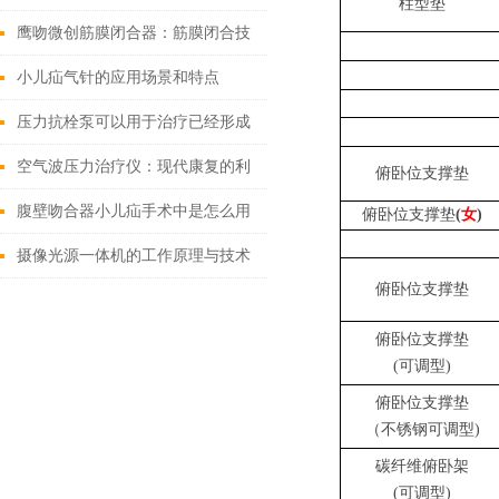
柱型垫
的应用
鹰吻微创筋膜闭合器：筋膜闭合技
术大突破
小儿疝气针的应用场景和特点
压力抗栓泵可以用于治疗已经形成
的血栓
空气波压力治疗仪：现代康复的利
俯卧位支撑垫
器？
腹壁吻合器小儿疝手术中是怎么用
俯卧位支撑垫
(
女
)
的
摄像光源一体机的工作原理与技术
俯卧位支撑垫
解析
俯卧位支撑垫
(
可
调型)
俯卧位支撑垫
（不
锈钢
可
调型)
碳纤维
俯卧
架
(
可
调型)