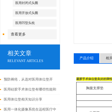
医用封闭式头圈
医用开放式头圈
医用凹型头枕
查看更多
相关文章
产品介绍
相
RELEVANT ARTICLES
凝胶手术体位垫良好的弹
预防褥疮，从选对医用体位垫开
胸腹支撑垫
始！
医用硅胶手术体位垫有哪些性能和
特点
医用体位垫相关知识分享
医用一体化摄像系统在远程医疗中