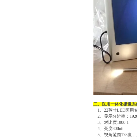
二、医用一体化摄像系
1、22英寸
LED
医用
2、显示分辨率：
192
3、对比度
1000:1
4、亮度
800nit
5、视角范围
178
度，