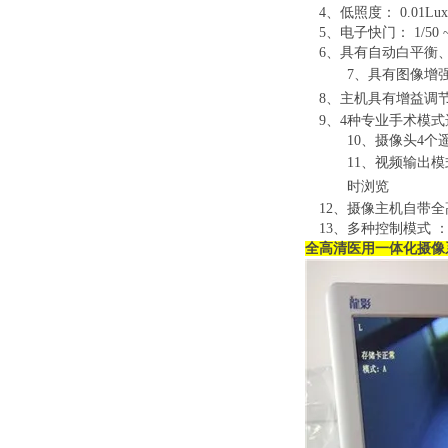
4
、低
照度：
0.01Lux
5
、电子快门：
1/
5
0 
6
、具有自动白平衡
7
、具有图像增
8
、主机具有增益调
9
、
4
种专业手术模式
10、摄像头4
11、视频输出模
时浏览
12、摄像主机自带
13、
多种控制模式
全高清医用一体化摄像