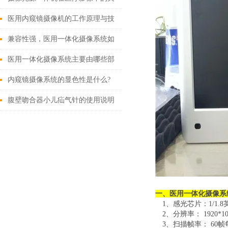
键作用
医用内窥镜摄像机的工作原理与技
术创新
兼容性强，医用一体化摄像系统如
何改变现有医疗设备格局？
医用一体化摄像系统主要由哪些部
分组成？
内窥镜摄像系统的显色性是什么?
腹壁吻合器小儿疝气针的使用说明
一、
医用一体化摄像系
1、感光芯片：1/1.
2、分辨率：
1920*1
3
、扫描帧率：
60
帧