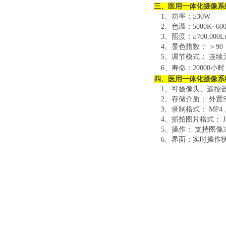
三、
医用一体化摄像系
1、功率：
≥
30W
2、色温：
5000K~60
3、照度：
≥
700,000L
4、显色指数：
＞
90
5、调节模式：
连续
6、寿命：
20000
小时
四、医用一体化摄像系
1、可摄像头、遥控
2、存储介质：
外置
3、录制格式：
MP
4
4、抓拍图片格式：
J
5、操作：
支持图像
6、界面：实时操作