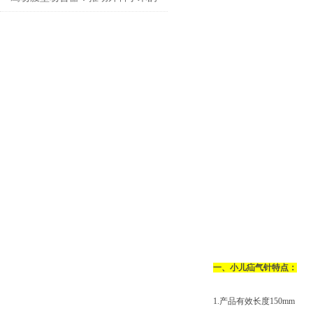
技术创新
一、小儿疝气针特点：
1.产品有效长度150mm