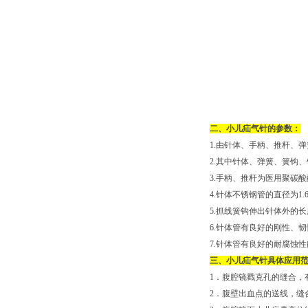
二、小儿疝气针的参数：
1.由针体、手柄、推杆、
2.其中针体、弹簧、簧钩、
3.手柄、推杆为医用聚碳酸
4.针体不锈钢管的直径为1.
5.抓线簧钩伸出针体外的长
6.针体管有良好的刚性、韧性
7.针体管有良好的耐腐蚀性
三、小儿疝气针具体应用
1．腹腔镜戳克孔的缝合，
2．腹壁出血点的送线，缝