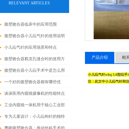
RELEVANT ARTICLES
腹壁吻合器临床中的应用范围
腹壁吻合器小儿疝气针的使用说明
小儿疝气针的应用场景和特点
产品介绍
相
腹壁吻合器戳克孔缝合时的使用方
法
腹壁吻合器小儿疝手术中是怎么用
小儿疝气针whq-1.6型疝
的
注：此文中小儿疝气针和
一个好的腹壁吻合器都有哪些优
点？
谈谈医用内窥镜摄像机的性能特点
和使用注意事项
工业内窥镜一体机用于核心工业部
门无损检测
专为儿童设计：小儿疝钩针的独特
之处
鹰吻腹壁吻合器：推动外科手术的