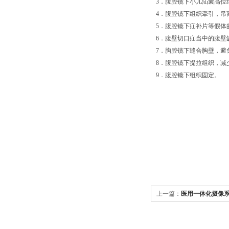
3．腹腔镜下小儿疝囊高位
4．腹腔镜下组织牵引，吊
5．腹腔镜下疝补片等假体
6．腹壁切口疝当中的腹壁
7．胸腔镜下缝合胸壁，避
8．腹腔镜下提拉组织，减
9．腹腔镜下组织固定。
上一篇：
医用一体化摄像系统