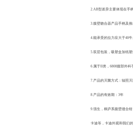
2.AB型差异主要体现在手
3.腹壁吻合器产品手柄及推
4.能承受的拉力应大于40牛
5.双层包装，吸塑盒加纸塑
6.属于II类，6808腹部外
7.产品的灭菌方式：辐照灭
8.产品的有效期：3年
9.强生，桐庐系腹壁缝合
卡迪等，卡迪外观和我们的