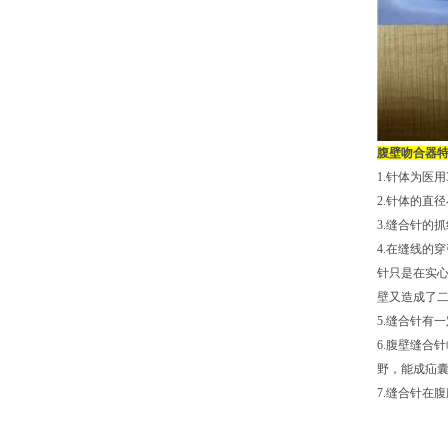
腹壁吻合器
1.针体为医
2.针体的直
3.缝合针的
4.在缝线的
针只是在实
壁又造成了二
5.缝合针有
6.腹壁缝合
野，能成疝
7.缝合针在