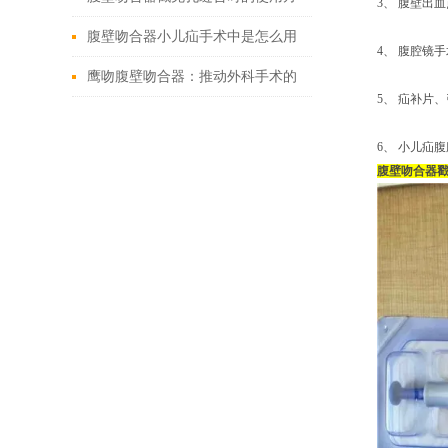
3、 腹壁出
法
腹壁吻合器小儿疝手术中是怎么用
4、 腹腔镜
的
鹰吻腹壁吻合器：推动外科手术的
5、 疝补片
技术创新
6、 小儿疝
腹壁吻合器