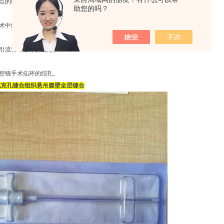
血点的缝合结扎。
助您的吗？
手术中组织的悬吊和牵引。
、引流管等假体的固定。
腹腔镜手术疝环的结扎。
戳克孔缝合组织悬吊腹壁全层缝合