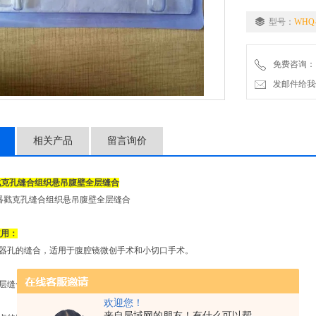
3、 腹壁出血点的
型号：
WHQ-
4、 腹腔镜手术
免费咨询：
5、 疝补片、引
发邮件给我们：2
6、 小儿疝腹腔
相关产品
留言询价
戳克孔缝合组织悬吊腹壁全层缝合
使用：
刺器孔的缝合，适用于腹腔镜微创手术和小切口手术。
全层缝合。
欢迎您！
来自局域网的朋友！有什么可以帮