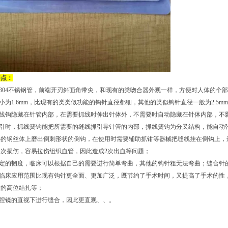
特点：
用304不锈钢管，前端开刃斜面角带尖，和现有的类吻合器外观一样，方便对人体的个
径小为1.6mm，比现有的类类似功能的钩针直径都细，其他的类似钩针直径一般为2.5mm-
抓线钩隐藏在针管内部，在需要抓线时伸出针体外，不需要时自动隐藏在针体内部，不
穿引时，抓线簧钩能把所需要的缝线抓引导针管的内部，抓线簧钩为分叉结构，能自动
心的钢丝体上磨出倒刺形状的倒钩，在使用时需要辅助抓钳等器械把缝线挂在倒钩上，
次损伤，容易拉伤组织血管，因此造成2次出血等问题；
一定的韧度，临床可以根据自己的需要进行简单弯曲，其他的钩针粗无法弯曲；缝合针
针临床应用范围比现有钩针更全面、更加广泛，既节约了手术时间，又提高了手术的性
囊的高位结扎等；
腹腔镜的直视下进行缝合，因此更直观、、。