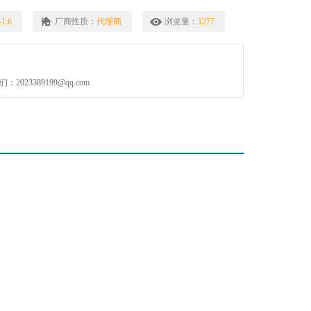
缝合结扎。
1.6
厂商性质：
代理商
浏览量：
1277
中组织的悬吊和牵引。
流管等假体的固定。
023389199@qq.com
镜手术疝环的结扎。