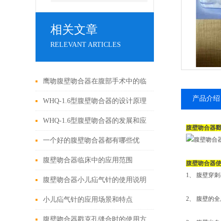
相关文章
RELEVANT ARTICLES
鹰吻腹壁吻合器在腹部手术中的临
产品介绍
床应用
WHQ-1.6型腹壁吻合器的设计原理
与应用
WHQ-1.6型腹壁吻合器的发展和应
腹壁吻合器
用为外科手术领域带来了新的可能
一个好的腹壁吻合器都有哪些优
性
点？
腹壁吻合器临床中的应用范围
腹壁吻合器
1、 腹壁穿
腹壁吻合器小儿疝气针的使用说明
2、 腹壁的
小儿疝气针的应用场景和特点
腹壁吻合器戳克孔缝合时的使用方