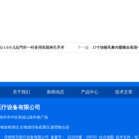
Q-1.6小儿疝气针一针多用实现单孔手术
下一篇：
15寸动物耳鼻内窥镜全高清
关于我们
新闻动态
产品中心
技术文章
医疗设备有限公司
南市市中区英雄山路祥泰广场
生物波检测仪,生物波经络疏通仪,腹壁吻合器
权所有：济南明天医疗设备有限公司
备案号：
总访问量：209702
站点地图
技术支持：
化