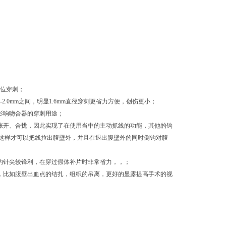
部位穿刺；
2.0mm之间，明显1.6mm直径穿刺更省力方便，创伤更小；
影响吻合器的穿刺用途；
张开、合拢，因此实现了在使用当中的主动抓线的功能，其他的钩
这样才可以把线拉出腹壁外，并且在退出腹壁外的同时倒钩对腹
的针尖较锋利，在穿过假体补片时非常省力，，；
，比如腹壁出血点的结扎，组织的吊离，更好的显露提高手术的视