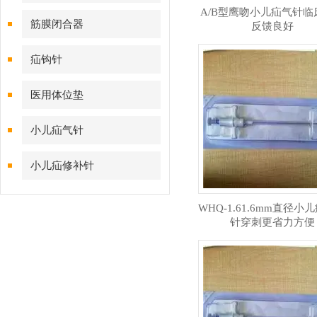
A/B型鹰吻小儿疝气针临
筋膜闭合器
反馈良好
疝钩针
医用体位垫
小儿疝气针
小儿疝修补针
WHQ-1.61.6mm直径小
针穿刺更省力方便