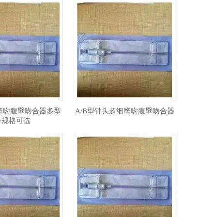
6型鹰吻腹壁吻合器多型
A/B型针头超细鹰吻腹壁吻合器
号规格可选