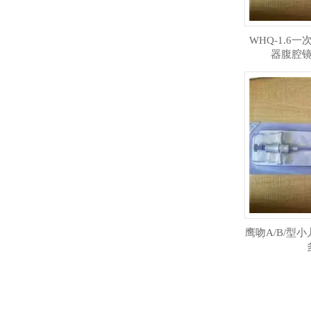
WHQ-1.6
器腹腔
鹰吻A/B/型