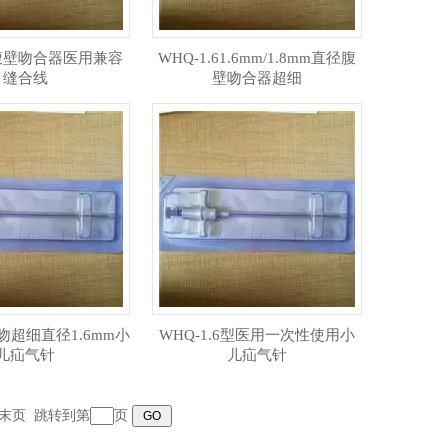
.6腹壁吻合器医用兼容
WHQ-1.61.6mm/1.8mm直径腹
缝合线
壁吻合器超细
鹰吻超细直径1.6mm小
WHQ-1.6型医用一次性使用小
儿疝气针
儿疝气针
末页
跳转到第
页