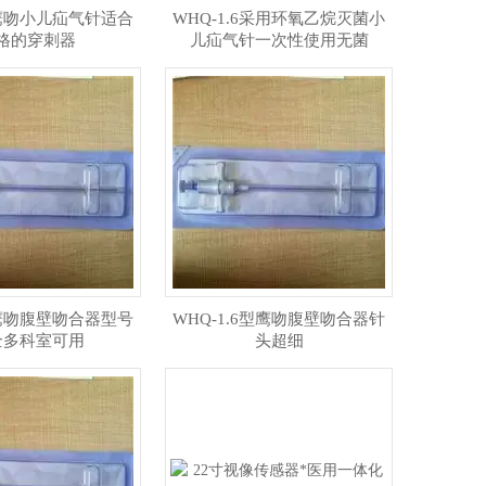
.6鹰吻小儿疝气针适合
WHQ-1.6采用环氧乙烷灭菌小
格的穿刺器
儿疝气针一次性使用无菌
.6鹰吻腹壁吻合器型号
WHQ-1.6型鹰吻腹壁吻合器针
全多科室可用
头超细