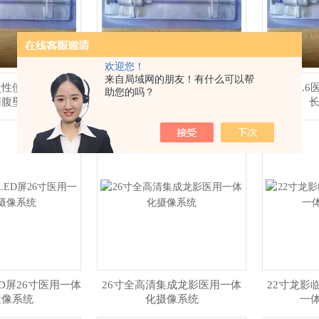
欢迎您！
来自局域网的朋友！有什么可以帮
一次性使用腹腔镜微
WHQ-1.6顿头尖头1.6mm腹壁吻
WHQ-1
助您的吗？
用腹壁吻合器
合器
长
D屏26寸医用一体
26寸全高清集成龙影医用一体
22寸龙影
摄像系统
化摄像系统
一