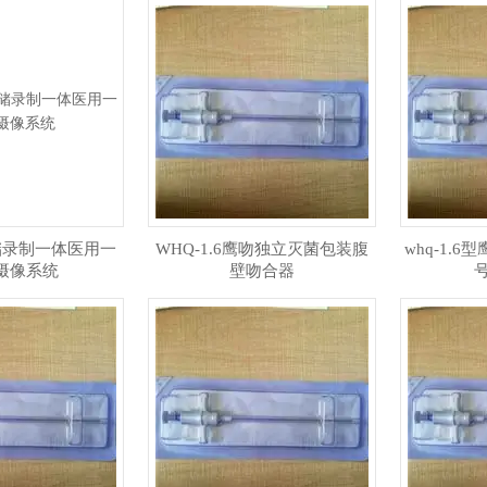
储录制一体医用一
WHQ-1.6鹰吻独立灭菌包装​腹
whq-1.
摄像系统
壁吻合器