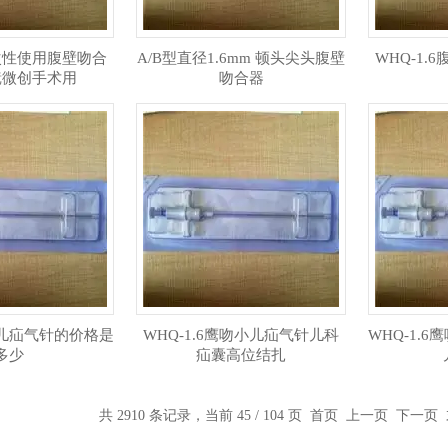
一次性使用腹壁吻合
A/B型直径1.6mm 顿头尖头腹壁
WHQ-1
镜微创手术用
吻合器
小儿疝气针的价格是
WHQ-1.6鹰吻小儿疝气针儿科
WHQ-1.6
多少
疝囊高位结扎
共 2910 条记录，当前 45 / 104 页
首页
上一页
下一页