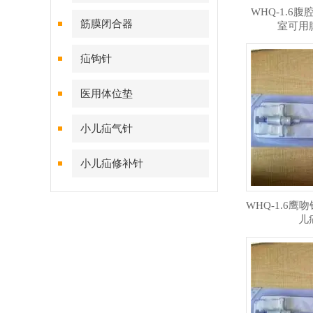
WHQ-1.6
筋膜闭合器
室可用
疝钩针
医用体位垫
小儿疝气针
小儿疝修补针
WHQ-1.6鹰
儿