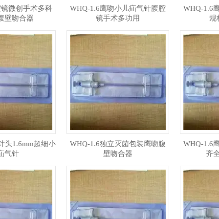
腹腔镜微创手术多科
WHQ-1.6鹰吻小儿疝气针腹腔
WHQ-1
腹壁吻合器
镜手术多功用
规
吻针头1.6mm超细小
WHQ-1.6独立灭菌包装​鹰吻腹
WHQ-1
疝气针
壁吻合器
齐