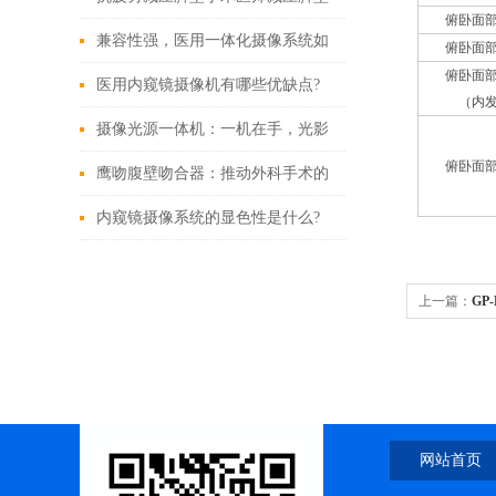
俯卧面
的特点
兼容性强，医用一体化摄像系统如
俯卧面
俯卧面
何改变现有医疗设备格局？
医用内窥镜摄像机有哪些优缺点?
（内
摄像光源一体机：一机在手，光影
俯卧面
我有！
鹰吻腹壁吻合器：推动外科手术的
技术创新
内窥镜摄像系统的显色性是什么?
上一篇：
GP
网站首页