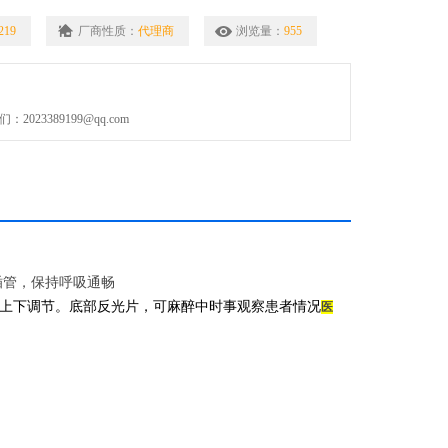
219
厂商性质：
代理商
浏览量：
955
023389199@qq.com
插管，保持呼吸通畅
上下调节。底部反光片，可麻醉中时事观察患者情况
医