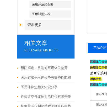
医用开放式头圈
医用凹型头枕
查看更多
相关文章
产品介绍
RELEVANT ARTICLES
医用体位垫
医用体位垫
预防褥疮，从选对医用体位垫开
后两个系列
始！
医用硅胶手术体位垫有哪些性能和
用体位垫
医用体位垫
特点
医用体位垫相关知识分享
俯卧面
你知道空气波压力治疗仪有哪些作
俯卧面
用吗？
抗疲劳减压脚垫手术医师减压脚垫