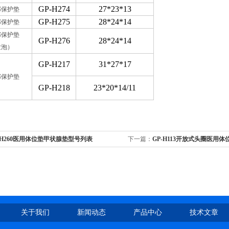
GP-H274
27*23*13
部保护垫
GP-H275
28*24*14
部保护垫
部保护垫
GP-H276
28*24*14
发泡）
GP-H217
31*27*17
部保护垫
GP-H218
23*20*14/11
-H260医用体位垫甲状腺垫型号列表
下一篇：
GP-H113开放式头圈医用
关于我们
新闻动态
产品中心
技术文章