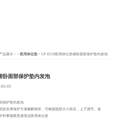
产品展示
> >
医用体位垫
> GP-H219医用体位垫俯卧面部保护垫内发泡
俯卧面部保护垫内发泡
-05-03
部保护垫内发泡
部的支撑保护方便麻醉插管，可根据面部大小前后，上下调节。底
中时事观察患者情况医用体位垫