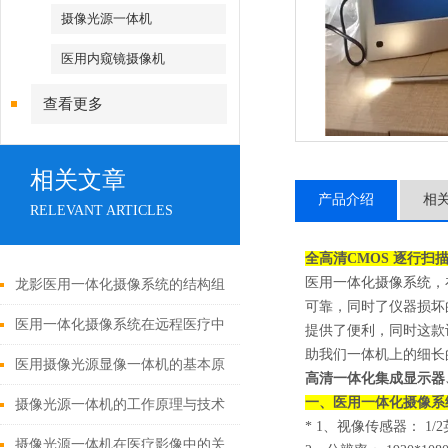
摄像光源一体机
医用内窥镜摄像机
查看更多
相关文章
产品介绍
相
RELEVANT ARTICLES
全高清
CMOS
逐行扫
医用一体化摄像系统，
龙影医用一体化摄像系统的结构组
可靠，同时了仪器损坏
成与功能优势
医用一体化摄像系统在远程医疗中
提供了便利，同时这款
助我们一体机上的细长
的应用
医用摄像光源显像一体机的基本原
高清一体化集成显示器
一、
医用一体化摄像系
理与构成
摄像光源一体机的工作原理与技术
* 1
、视像传感器： 1/
解析
摄像光源一体机在医疗影像中的关