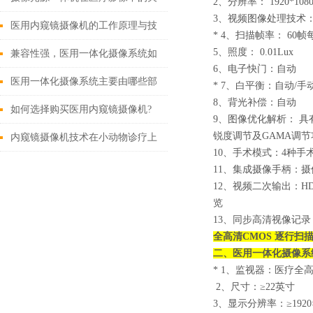
2
、分辨率： 1920*1080
3
、视频图像处理技术： ≥
键作用
医用内窥镜摄像机的工作原理与技
* 4
、扫描帧率： 60帧
5
、照度： 0.01Lux
术创新
兼容性强，医用一体化摄像系统如
6
、电子快门：自动
何改变现有医疗设备格局？
医用一体化摄像系统主要由哪些部
* 7
、白平衡：自动/手
8
、背光补偿：自动
分组成？
如何选择购买医用内窥镜摄像机?
9
、图像优化解析： 具
锐度调节及GAMA调节
内窥镜摄像机技术在小动物诊疗上
10
、手术模式：4种手
的应用有哪些?
11
、集成摄像手柄：摄
12
、视频二次输出：H
览
13
、同步高清视像记录
全高清
CMOS
逐行扫
二、
医用一体化摄像系
* 1
、监视器：医疗全高
2
、尺寸：≥22英寸
3
、显示分辨率：≥1920×