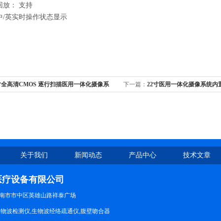
回放： 支持
中/英实时操作状态显示
寸全高清CMOS 逐行扫描医用一体化摄像系
下一篇：
22寸医用一体化摄像系统内置
接口
关于我们
新闻动态
产品中心
技术文章
医疗设备有限公司
南市市中区英雄山路祥泰广场
生物波检测仪,生物波经络疏通仪,腹壁吻合器