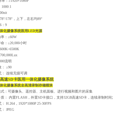
：≥1920×1080P
：
1000:1
00nit
8°/178°，上下，左右均89°
6：9
体化摄像系统
医用LED光源
功率：≥60W
：≥20,000小时
00K~6500K
0,000Lux
000流明
： ≥90
式： 连续无级可调
B高速SD卡
医用一体化摄像系统
体化摄像系统
全高清录制存储模块
模式：可摄像头、遥控器、主机面板、进行视频和图片的采集
质： 内置FLASH，外置SD卡接口，支持32GB高速SD卡，连续录制时间
H.264，1920*1080P 25-30FPS
： JPEG