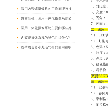
3
、显示分辨率
4
、对比度
键作用
医用内窥镜摄像机的工作原理与技
5
、亮度：
8
6
、视角：17
术创新
兼容性强，医用一体化摄像系统如
7
、画面：1
何改变现有医疗设备格局？
医用一体化摄像系统主要由哪些部
二、
医用一
* 1
、LED
分组成？
内窥镜摄像系统的显色性是什么?
* 2
、灯泡寿命
3
、色温：56
腹壁吻合器小儿疝气针的使用说明
4
、照度：≥70
5
、亮度 ≥2
6
、显色指数
7
、调节模
支持32G
三、
医用一
* 1
、记录
* 2
、存储介
3
、录制格式： 
4
、图片格式