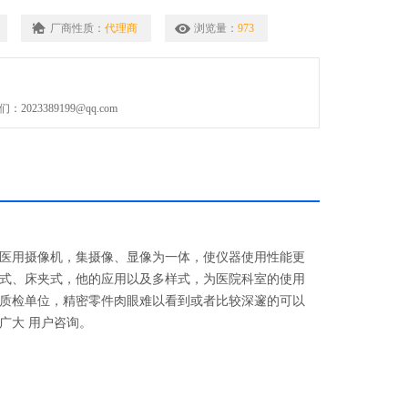
厂商性质：
代理商
浏览量：
973
，1920*1080P 25-30FPS
EG
023389199@qq.com
支持
医用摄像机，集摄像、显像为一体，使仪器使用性能更
式、床夹式，他的应用以及多样式，为医院科室的使用
质检单位，精密零件肉眼难以看到或者比较深邃的可以
广大 用户咨询。