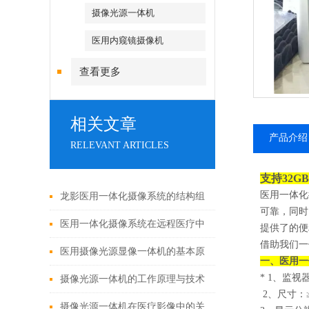
摄像光源一体机
医用内窥镜摄像机
查看更多
相关文章
产品介绍
RELEVANT ARTICLES
支持32G
医用一体化
龙影医用一体化摄像系统的结构组
可靠，同时
成与功能优势
医用一体化摄像系统在远程医疗中
提供了的便
借助我们一
的应用
医用摄像光源显像一体机的基本原
一、
医用一
* 1
、监视器
理与构成
摄像光源一体机的工作原理与技术
2
、尺寸：≥
解析
摄像光源一体机在医疗影像中的关