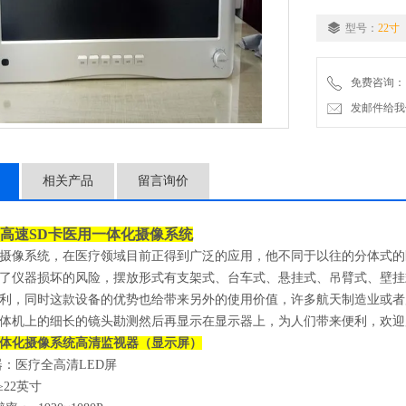
型号：
22寸
3、录制格式： H.264
4、图片格式： JP
免费咨询：
发邮件给我们：2
5、冻结、回放： 
相关产品
留言询价
B高速SD卡
医用一体化摄像系统
摄像系统，在医疗领域目前正得到广泛的应用，他不同于以往的分体式的
了仪器损坏的风险，摆放形式有支架式、台车式、悬挂式、吊臂式、壁挂
利，同时这款设备的优势也给带来另外的使用价值，许多航天制造业或者
体机上的细长的镜头勘测然后再显示在显示器上，为人们带来便利，欢迎
体化摄像系统
高清监视器（显示屏）
：医疗全高清LED屏
22英寸