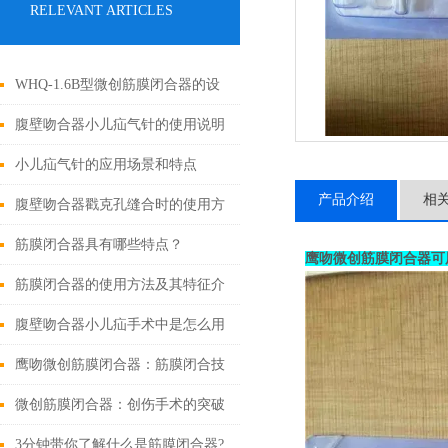
RELEVANT ARTICLES
WHQ-1.6B型微创筋膜闭合器的设
计原理与应用
腹壁吻合器小儿疝气针的使用说明
小儿疝气针的应用场景和特点
产品介绍
相
腹壁吻合器戳克孔缝合时的使用方
法
筋膜闭合器具有哪些特点？
鹰吻微创筋膜闭合器可
筋膜闭合器的使用方法及其特征介
绍
腹壁吻合器小儿疝手术中是怎么用
的
鹰吻微创筋膜闭合器：筋膜闭合技
术大突破
微创筋膜闭合器：创伤手术的突破
性进展
3分钟带你了解什么是筋膜闭合器?