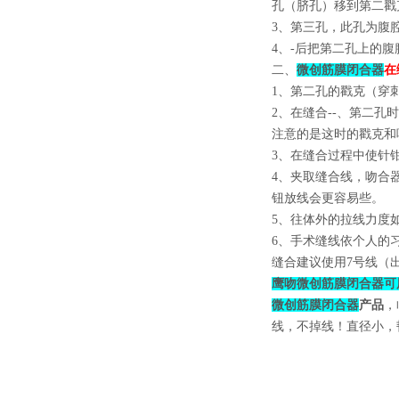
孔（脐孔）移到第二戳
3、第三孔，此孔为腹
4、-后把第二孔上的
二、
微创筋膜闭合器
在
1、第二孔的戳克（穿
2、在缝合--、第二
注意的是这时的戳克和
3、在缝合过程中使针
4、夹取缝合线，吻合
钮放线会更容易些。
5、往体外的拉线力度
6、手术缝线依个人的
缝合建议使用7号线（
鹰吻微创筋膜闭合器可
微创筋膜闭合器
产品
，
线，不掉线！直径小，