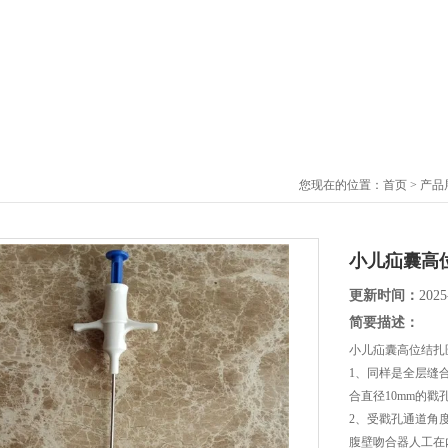
您现在的位置：
首页
>
产品
小儿疝囊高
更新时间：
2025
简要描述：
小儿疝囊高位结扎
1、同样是全层缝
合直径10mm的戳
2、受戳孔通道角
腹壁吻合器人工在