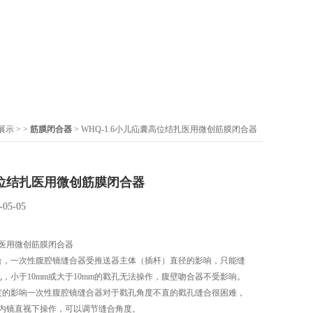
展示
> >
筋膜闭合器
> WHQ-1.6小儿疝囊高位结扎医用微创筋膜闭合器
位结扎医用微创筋膜闭合器
-05-05
医用微创筋膜闭合器
合，一次性腹腔镜缝合器受推送器主体（插杆）直径的影响，只能缝
孔，小于10mm或大于10mm的戳孔无法操作，腹壁吻合器不受影响。
度的影响一次性腹腔镜缝合器对于戳孔角度不直的戳孔缝合很困难，
内镜直视下操作，可以调节缝合角度。