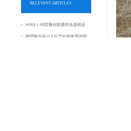
RELEVANT ARTICLES
WHQ-1.6B型微创筋膜闭合器的设
计原理与应用
腹壁吻合器小儿疝气针的使用说明
小儿疝气针的应用场景和特点
产品介绍
腹壁吻合器戳克孔缝合时的使用方
法
筋膜闭合器具有哪些特点？
小儿疝囊高
筋膜闭合器的使用方法及其特征介
绍
腹壁吻合器小儿疝手术中是怎么用
的
鹰吻微创筋膜闭合器：筋膜闭合技
术大突破
微创筋膜闭合器：创伤手术的突破
性进展
3分钟带你了解什么是筋膜闭合器?