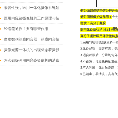
双眼睛”
兼容性强，医用一体化摄像系统如
俯卧面部保护垫
俯卧神外
俯卧面部保护垫作用：
专
何改变现有医疗设备格局？
医用内窥镜摄像机的工作原理与技
材质：高分子凝胶
术创新
经络疏通仪主要有哪些作用
GP-H219型
医用体位垫
高分子凝胶医用体位垫特
鹰吻微创筋膜闭合器：筋膜闭合技
1.采用*的共同凝胶原料
2.体位舒适，固定可靠，
术大突破
摄像光源一体机的出现标志着摄影
3.适合种肤质，分量均匀
和摄像技术的进一步发展
怎么做好医用内窥镜摄像机的消毒
4.不蓄热，可避免褥疮发
5.不含乳胶，无过敏反应
工作？
6.已消毒，易清洗，具有