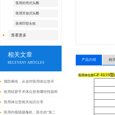
医用封闭式头圈
医用开放式头圈
医用凹型头枕
查看更多
相关文章
产品介绍
相
RELEVANT ARTICLES
GP-H219型
医用体位垫
预防褥疮，从选对医用体位垫开
始！
医用硅胶手术体位垫有哪些性能和
特点
医用体位垫相关知识分享
医用内窥镜摄像机：医生的“第二