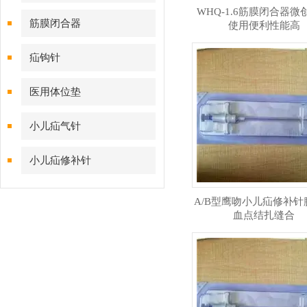
WHQ-1.6筋膜闭合器微
筋膜闭合器
使用便利性能高
疝钩针
医用体位垫
小儿疝气针
小儿疝修补针
A/B型鹰吻小儿疝修补针
血点结扎缝合