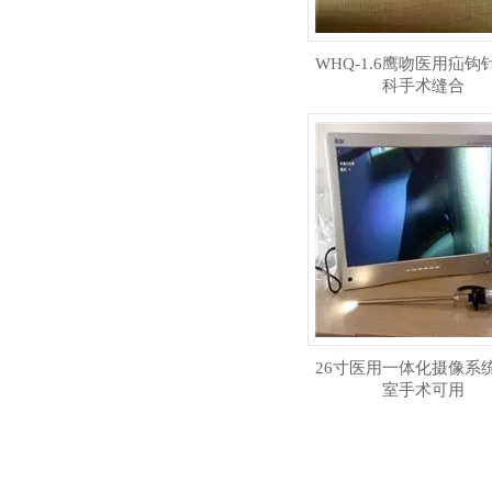
WHQ-1.6鹰吻医用疝钩
科手术缝合
26寸医用一体化摄像系
室手术可用